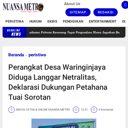
About Us
SITEMAP
REDAKSI
PERISTIWA
HUKUM
EKBIS
PENDIDIKAN
ENTERTAINMENT
OL
HEADLINE
Satlantas Polresta Karawang Tegur Pengendara Motor, Ingatkan Bahaya Ugal-ugalan da
NEWS
Beranda
peristiwa
Perangkat Desa Waringinjaya
Diduga Langgar Netralitas,
Deklarasi Dukungan Petahana
Tuai Sorotan
MEDIA CETAK & ONLINE NUANSA METRO
12:51
0 Komentar