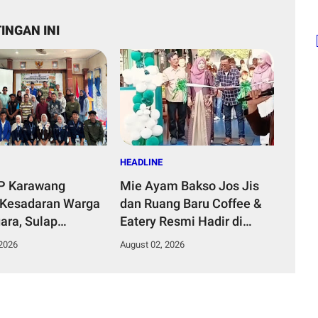
INGAN INI
HEADLINE
P Karawang
Mie Ayam Bakso Jos Jis
Kesadaran Warga
dan Ruang Baru Coffee &
ara, Sulap
Eatery Resmi Hadir di
Organik Jadi
Karawang, Tawarkan Cita
 2026
August 02, 2026
ernilai Ekonomis
Rasa Wonogiri