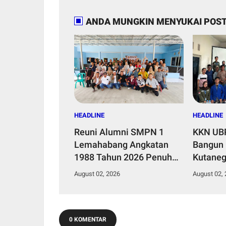
ANDA MUNGKIN MENYUKAI POST
HEADLINE
HEADLINE
Reuni Alumni SMPN 1
KKN UB
Lemahabang Angkatan
Bangun 
1988 Tahun 2026 Penuh
Kutaneg
Haru, Endang Nupo
Sampah 
August 02, 2026
August 02,
Ditunjuk Pimpin Reuni
Pupuk B
Akbar 2028
0 KOMENTAR