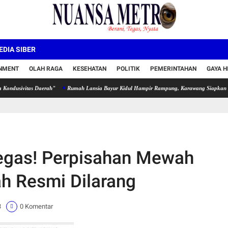
DIA SIBER
INMENT
OLAH RAGA
KESEHATAN
POLITIK
PEMERINTAHAN
GAYA H
itas Daerah"
Rumah Lansia Bayur Kidul Hampir Rampung, Karawang Siapkan Hunian La
gas! Perpisahan Mewah
h Resmi Dilarang
3
0 Komentar