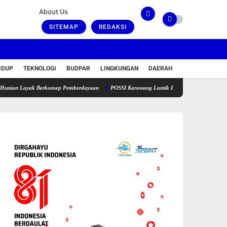
About Us
SITEMAP
REDAKSI
IDUP
TEKNOLOGI
BUDPAR
LINGKUNGAN
DAERAH
yak Berkonsep Pemberdayaan
POSSI Karawang Lantik Pengurus Baru 2026-2030, Siap Do