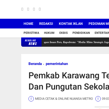
HOME
REDAKSI
KONTAK IKLAN
PEDOMAN ME
PERISTIWA
HUKUM
EKBIS
PENDIDIKAN
ENTERTA
HEADLINE
rawang Perkuat Sinergi Dengan Insan Pers, Kapolresta: "Media Mitra Strategis Jaga Kondusiv
NEWS
Beranda
pemerintahan
Pemkab Karawang Te
Dan Pungutan Sekola
MEDIA CETAK & ONLINE NUANSA METRO
09:0