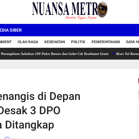
DIA SIBER
INMENT
OLAH RAGA
KESEHATAN
POLITIK
PEMERINTAHAN
GAYA H
 Salurkan 100 Paket Bansos dan Gelar Cek Kesehatan Gratis
Akses Tol Karawang Timur 
nangis di Depan
 Desak 3 DPO
a Ditangkap