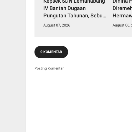
Kepsek SDN Lemahabang
Dihina 
IV Bantah Dugaan
Diremeh
Pungutan Tahunan, Sebut
Hermaw
Dana Perbaikan Jalan
Kepemi
August 07, 2026
August 06,
Gang Murni Inisiatif Wali
Bangun 
Murid
0 KOMENTAR
Posting Komentar