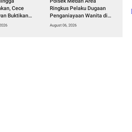
Hingga
Polsek Medan Area
kan, Cece
Ringkus Pelaku Dugaan
an Buktikan
Penganiayaan Wanita di
mpinan Humanis
Depan SPBU Jalan Denai,
 2026
August 06, 2026
Desa Curug
Korban Alami Luka Memar