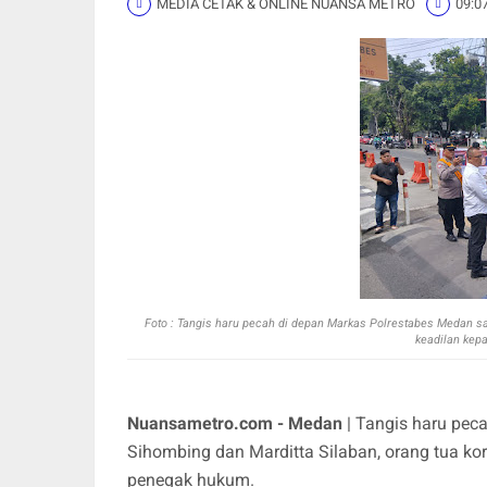
MEDIA CETAK & ONLINE NUANSA METRO
09:0
Foto :
Tangis haru pecah di depan Markas Polrestabes Medan sa
keadilan kepa
Nuansametro.com - Medan
| Tangis haru pec
Sihombing dan Marditta Silaban, orang tua k
penegak hukum.