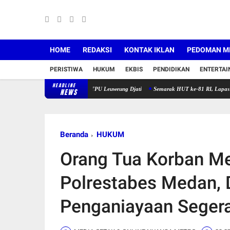
HOME
REDAKSI
KONTAK IKLAN
PEDOMAN ME
PERISTIWA
HUKUM
EKBIS
PENDIDIKAN
ENTERTA
HEADLINE
okrat Karawang Bersihkan TPU Leuweung Djati
Semarak HUT ke-81 RI, Lapas Warungkiara
NEWS
Beranda
HUKUM
Orang Tua Korban Me
Polrestabes Medan,
Penganiayaan Seger