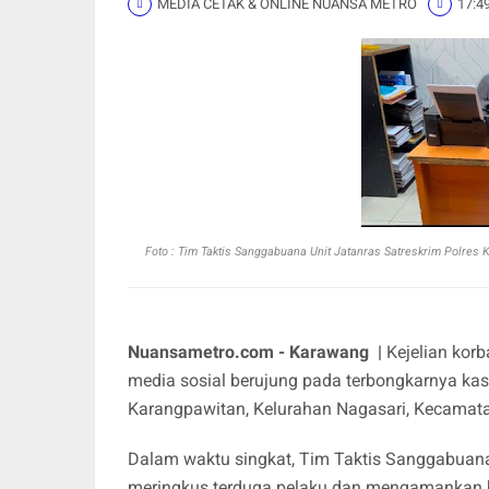
MEDIA CETAK & ONLINE NUANSA METRO
17:4
Foto :
Tim Taktis Sanggabuana Unit Jatanras Satreskrim Polres
Nuansametro.com - Karawang |
Kejelian kor
media sosial berujung pada terbongkarnya kas
Karangpawitan, Kelurahan Nagasari, Kecamat
Dalam waktu singkat, Tim Taktis Sanggabuana 
meringkus terduga pelaku dan mengamankan ba