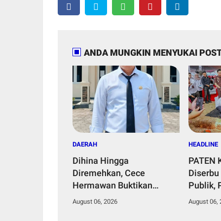
ANDA MUNGKIN MENYUKAI POST
DAERAH
HEADLINE
Dihina Hingga
PATEN K
Diremehkan, Cece
Diserbu
Hermawan Buktikan
Publik,
Kepemimpinan Humanis
Hingga 
August 06, 2026
August 06,
Bangun Desa Curug
Negeri 