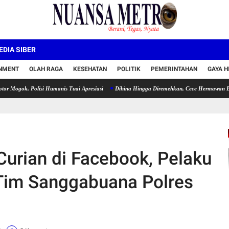
DIA SIBER
INMENT
OLAH RAGA
KESEHATAN
POLITIK
PEMERINTAHAN
GAYA H
olisi Humanis Tuai Apresiasi
Dihina Hingga Diremehkan, Cece Hermawan Buktikan Ke
Curian di Facebook, Pelaku
Tim Sanggabuana Polres