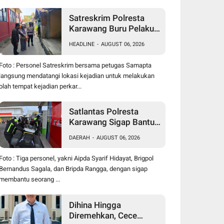
Satreskrim Polresta
Karawang Buru Pelaku
Curanmor di Dekat SDN
HEADLINE
-
AUGUST 06, 2026
Palumbonsari I, Korban
Rugi Rp19 Juta
Foto : Personel Satreskrim bersama petugas Samapta
langsung mendatangi lokasi kejadian untuk melakukan
olah tempat kejadian perkar...
Satlantas Polresta
Karawang Sigap Bantu
Pengendara Motor
DAERAH
-
AUGUST 06, 2026
Mogok, Polisi Humanis
Tuai Apresiasi
Foto : Tiga personel, yakni Aipda Syarif Hidayat, Brigpol
Bernandus Sagala, dan Bripda Rangga, dengan sigap
membantu seorang ...
Dihina Hingga
Diremehkan, Cece