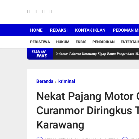
HOME
REDAKSI
KONTAK IKLAN
PEDOMAN ME
PERISTIWA
HUKUM
EKBIS
PENDIDIKAN
ENTERTA
HEADLINE
ban Rugi Rp19 Juta
Satlantas Polresta Karawang Sigap Bantu Pengendara Motor Mogok, P
NEWS
Beranda
kriminal
Nekat Pajang Motor 
Curanmor Diringkus 
Karawang