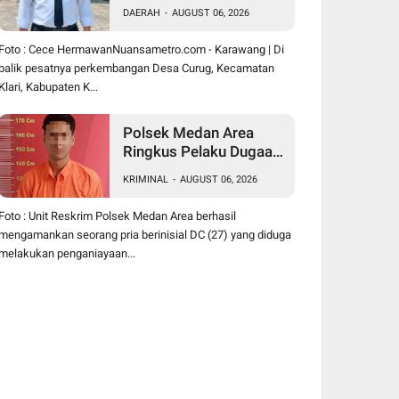
Hermawan Buktikan
DAERAH
-
AUGUST 06, 2026
Kepemimpinan
Humanis Bangun Desa
Foto : Cece HermawanNuansametro.com - Karawang | Di
Curug
balik pesatnya perkembangan Desa Curug, Kecamatan
Klari, Kabupaten K...
Polsek Medan Area
Ringkus Pelaku Dugaan
Penganiayaan Wanita di
KRIMINAL
-
AUGUST 06, 2026
Depan SPBU Jalan
Denai, Korban Alami
Foto : Unit Reskrim Polsek Medan Area berhasil
Luka Memar
mengamankan seorang pria berinisial DC (27) yang diduga
melakukan penganiayaan...