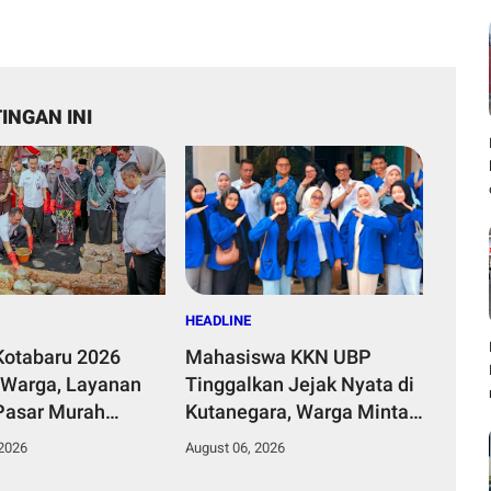
INGAN INI
HEADLINE
otabaru 2026
Mahasiswa KKN UBP
 Warga, Layanan
Tinggalkan Jejak Nyata di
 Pasar Murah
Kutanegara, Warga Minta
Groundbreaking TK
Masa Pengabdian
 2026
August 06, 2026
Jadi Magnet
Diperpanjang