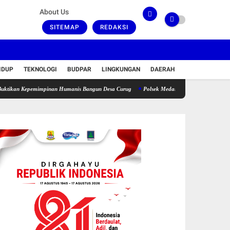
About Us
SITEMAP
REDAKSI
IDUP
TEKNOLOGI
BUDPAR
LINGKUNGAN
DAERAH
pemimpinan Humanis Bangun Desa Curug
Polsek Medan Area Ringkus Pelaku Dugaan Pe