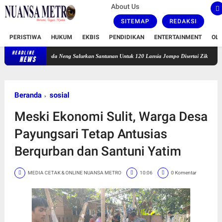
About Us
SITEMAP
REDAKSI
PERISTIWA
HUKUM
EKBIS
PENDIDIKAN
ENTERTAINMENT
OL
HEADLINE
Bunda Neng Salurkan Santunan Untuk 120 Lansia Jompo Disertai Zikir dan Doa Bers
NEWS
Beranda
sosial
Meski Ekonomi Sulit, Warga Desa
Payungsari Tetap Antusias
Berqurban dan Santuni Yatim
MEDIA CETAK & ONLINE NUANSA METRO
10:06
0 Komentar