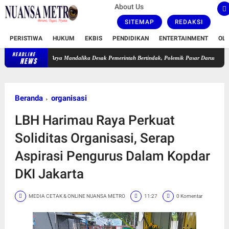
About Us
SITEMAP
REDAKSI
PERISTIWA
HUKUM
EKBIS
PENDIDIKAN
ENTERTAINMENT
OL
HEADLINE
rya Mandalika Desak Pemerintah Bertindak, Polemik Pasar Darurat Kanoman Memanas
NEWS
Beranda
organisasi
LBH Harimau Raya Perkuat
Soliditas Organisasi, Serap
Aspirasi Pengurus Dalam Kopdar
DKI Jakarta
MEDIA CETAK & ONLINE NUANSA METRO
11:27
0 Komentar