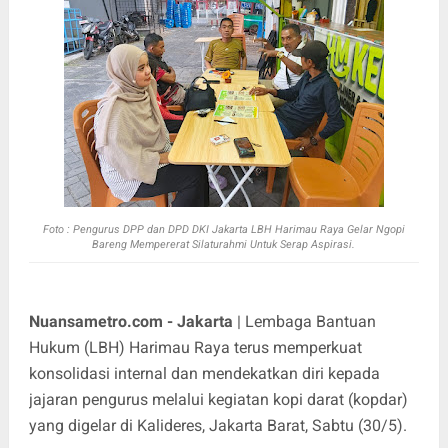
Foto : Pengurus DPP dan DPD DKI Jakarta LBH Harimau Raya Gelar Ngopi
Bareng Mempererat Silaturahmi Untuk Serap Aspirasi.
Nuansametro.com - Jakarta
| Lembaga Bantuan
Hukum (LBH) Harimau Raya terus memperkuat
konsolidasi internal dan mendekatkan diri kepada
jajaran pengurus melalui kegiatan kopi darat (kopdar)
yang digelar di Kalideres, Jakarta Barat, Sabtu (30/5).