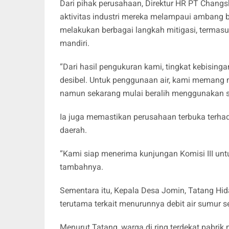
Dari pihak perusahaan, Direktur HR PT Chang
aktivitas industri mereka melampaui ambang 
melakukan berbagai langkah mitigasi, termasuk
mandiri.
“Dari hasil pengukuran kami, tingkat kebisi
desibel. Untuk penggunaan air, kami memang me
namun sekarang mulai beralih menggunakan su
Ia juga memastikan perusahaan terbuka terha
daerah.
“Kami siap menerima kunjungan Komisi III un
tambahnya.
Sementara itu, Kepala Desa Jomin, Tatang Hi
terutama terkait menurunnya debit air sumur se
Menurut Tatang, warga di ring terdekat pabrik