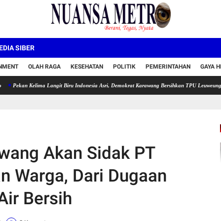
DIA SIBER
INMENT
OLAH RAGA
KESEHATAN
POLITIK
PEMERINTAHAN
GAYA H
 Kelima Langit Biru Indonesia Asri, Demokrat Karawang Bersihkan TPU Leuweung Djati
awang Akan Sidak PT
n Warga, Dari Dugaan
Air Bersih