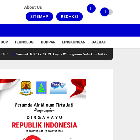
About Us
SITEMAP
REDAKSI
IDUP
TEKNOLOGI
BUDPAR
LINGKUNGAN
DAERAH
Semarak HUT ke-81 RI, Lapas Warungkiara Salurkan 100 Paket Bansos dan Gelar Cek Kesehat