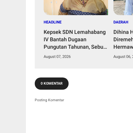
HEADLINE
DAERAH
Kepsek SDN Lemahabang
Dihina 
IV Bantah Dugaan
Diremeh
Pungutan Tahunan, Sebut
Hermaw
Dana Perbaikan Jalan
Kepemi
August 07, 2026
August 06,
Gang Murni Inisiatif Wali
Bangun 
Murid
0 KOMENTAR
Posting Komentar