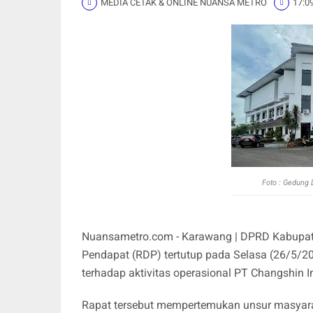
MEDIA CETAK & ONLINE NUANSA METRO
17:0
Foto : Gedung
Nuansametro.com - Karawang | DPRD Kabupate
Pendapat (RDP) tertutup pada Selasa (26/5/2
terhadap aktivitas operasional PT Changshin I
Rapat tersebut mempertemukan unsur masyara