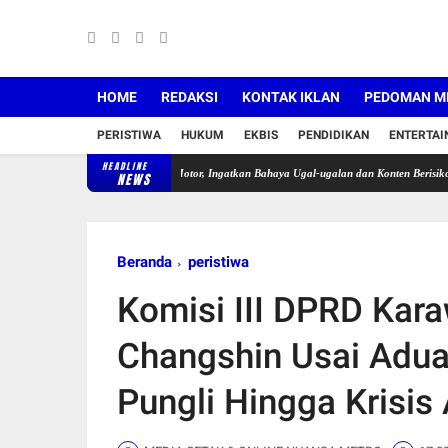
HOME
REDAKSI
KONTAK IKLAN
PEDOMAN ME
PERISTIWA
HUKUM
EKBIS
PENDIDIKAN
ENTERTA
HEADLINE
rawang Tegur Pengendara Motor, Ingatkan Bahaya Ugal-ugalan dan Konten Berisiko
Pekan
NEWS
Beranda
peristiwa
Komisi III DPRD Kar
Changshin Usai Adua
Pungli Hingga Krisis 