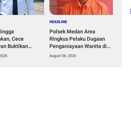
HEADLINE
Hingga
Polsek Medan Area
kan, Cece
Ringkus Pelaku Dugaan
an Buktikan
Penganiayaan Wanita di
mpinan Humanis
Depan SPBU Jalan Denai,
 2026
August 06, 2026
Desa Curug
Korban Alami Luka Memar