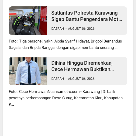
Satlantas Polresta Karawang
Sigap Bantu Pengendara Motor
Mogok, Polisi Humanis Tuai
DAERAH
-
AUGUST 06, 2026
Apresiasi
Foto : Tiga personel, yakni Aipda Syarif Hidayat, Brigpol Bernandus
Sagala, dan Bripda Rangga, dengan sigap membantu seorang ...
Dihina Hingga Diremehkan,
Cece Hermawan Buktikan
Kepemimpinan Humanis
DAERAH
-
AUGUST 06, 2026
Bangun Desa Curug
Foto : Cece HermawanNuansametro.com - Karawang | Di balik
pesatnya perkembangan Desa Curug, Kecamatan Klari, Kabupaten
K...