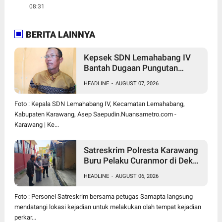
08:31
BERITA LAINNYA
Kepsek SDN Lemahabang IV
Bantah Dugaan Pungutan
Tahunan, Sebut Dana Perbaikan
HEADLINE
-
AUGUST 07, 2026
Jalan Gang Murni Inisiatif Wali
Murid
Foto : Kepala SDN Lemahabang IV, Kecamatan Lemahabang,
Kabupaten Karawang, Asep Saepudin.Nuansametro.com -
Karawang | Ke...
Satreskrim Polresta Karawang
Buru Pelaku Curanmor di Dekat
SDN Palumbonsari I, Korban
HEADLINE
-
AUGUST 06, 2026
Rugi Rp19 Juta
Foto : Personel Satreskrim bersama petugas Samapta langsung
mendatangi lokasi kejadian untuk melakukan olah tempat kejadian
perkar...