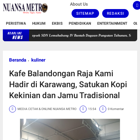
About Us
SITEMAP
REDAKSI
PERISTIWA
HUKUM
EKBIS
PENDIDIKAN
ENTERTAINMENT
OL
HEADLINE
Kepsek SDN Lemahabang IV Bantah Dugaan Pungutan Tahunan, Sebut Dana Perbaikan J
NEWS
Beranda
kuliner
Kafe Balandongan Raja Kami
Hadir di Karawang, Satukan Kopi
Kekinian dan Jamu Tradisional
MEDIA CETAK & ONLINE NUANSA METRO
15:54
0 Komentar