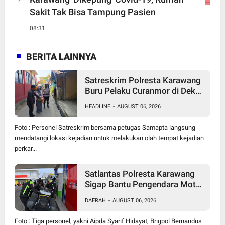
Sakit Tak Bisa Tampung Pasien
08:31
BERITA LAINNYA
Satreskrim Polresta Karawang
Buru Pelaku Curanmor di Dekat
SDN Palumbonsari I, Korban
HEADLINE
-
AUGUST 06, 2026
Rugi Rp19 Juta
Foto : Personel Satreskrim bersama petugas Samapta langsung
mendatangi lokasi kejadian untuk melakukan olah tempat kejadian
perkar...
Satlantas Polresta Karawang
Sigap Bantu Pengendara Motor
Mogok, Polisi Humanis Tuai
DAERAH
-
AUGUST 06, 2026
Apresiasi
Foto : Tiga personel, yakni Aipda Syarif Hidayat, Brigpol Bernandus