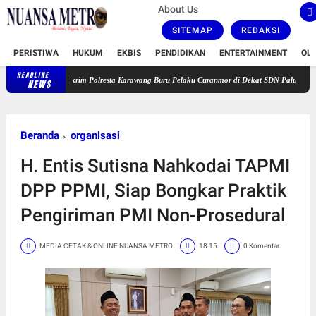
About Us
SITEMAP
REDAKSI
PERISTIWA
HUKUM
EKBIS
PENDIDIKAN
ENTERTAINMENT
OL
HEADLINE
Satreskrim Polresta Karawang Buru Pelaku Curanmor di Dekat SDN Palumbonsari I, Korb
NEWS
Beranda
organisasi
H. Entis Sutisna Nahkodai TAPMI
DPP PPMI, Siap Bongkar Praktik
Pengiriman PMI Non-Prosedural
MEDIA CETAK & ONLINE NUANSA METRO
18:15
0 Komentar