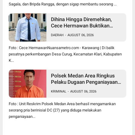
Sagala, dan Bripda Rangga, dengan sigap membantu seorang ...
Dihina Hingga Diremehkan,
Cece Hermawan Buktikan
Kepemimpinan Humanis
DAERAH
-
AUGUST 06, 2026
Bangun Desa Curug
Foto : Cece HermawanNuansametro.com - Karawang | Di balik
pesatnya perkembangan Desa Curug, Kecamatan Klari, Kabupaten
K...
Polsek Medan Area Ringkus
Pelaku Dugaan Penganiayaan
Wanita di Depan SPBU Jalan
KRIMINAL
-
AUGUST 06, 2026
Denai, Korban Alami Luka
Memar
Foto : Unit Reskrim Polsek Medan Area berhasil mengamankan
seorang pria berinisial DC (27) yang diduga melakukan
penganiayaan...