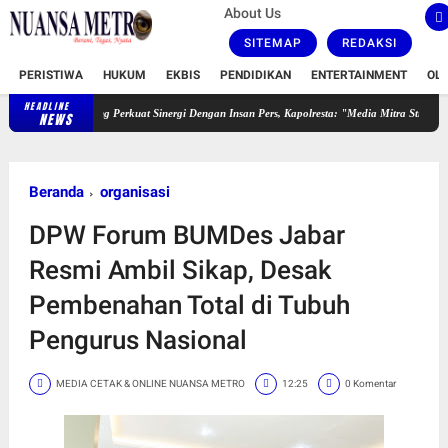
About Us
SITEMAP
REDAKSI
PERISTIWA
HUKUM
EKBIS
PENDIDIKAN
ENTERTAINMENT
OL
HEADLINE
Karawang Perkuat Sinergi Dengan Insan Pers, Kapolresta: "Media Mitra Strategis Jaga Kondusi
NEWS
Beranda
organisasi
DPW Forum BUMDes Jabar
Resmi Ambil Sikap, Desak
Pembenahan Total di Tubuh
Pengurus Nasional
MEDIA CETAK & ONLINE NUANSA METRO
12:25
0 Komentar