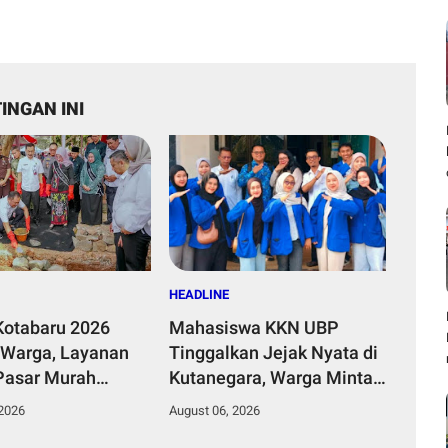
INGAN INI
HEADLINE
otabaru 2026
Mahasiswa KKN UBP
 Warga, Layanan
Tinggalkan Jejak Nyata di
 Pasar Murah
Kutanegara, Warga Minta
Groundbreaking TK
Masa Pengabdian
 2026
August 06, 2026
Jadi Magnet
Diperpanjang