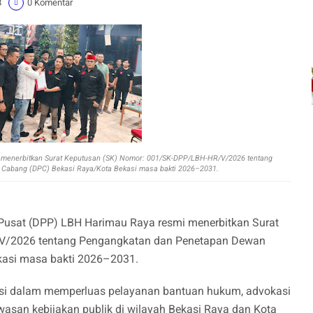
8
0 Komentar
menerbitkan Surat Keputusan (SK) Nomor: 001/SK-DPP/LBH-HR/V/2026 tentang
Cabang (DPC) Bekasi Raya/Kota Bekasi masa bakti 2026–2031.
Pusat (DPP) LBH Harimau Raya resmi menerbitkan Surat
V/2026 tentang Pengangkatan dan Penetapan Dewan
kasi masa bakti 2026–2031.
sasi dalam memperluas pelayanan bantuan hukum, advokasi
asan kebijakan publik di wilayah Bekasi Raya dan Kota