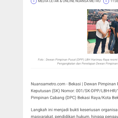
MEDIA CETAK & ONLINE NUANSA METRO
11:0
Foto :
Dewan Pimpinan Pusat (DPP) LBH Harimau Raya resmi 
Pengangkatan dan Penetapan Dewan Pimpinan 
Nuansametro.com - Bekasi | Dewan Pimpinan 
Keputusan (SK) Nomor: 001/SK-DPP/LBH-HR/
Pimpinan Cabang (DPC) Bekasi Raya/Kota Be
Langkah ini menjadi bukti keseriusan organi
masyarakat, pendidikan hukum, hingga pengaw