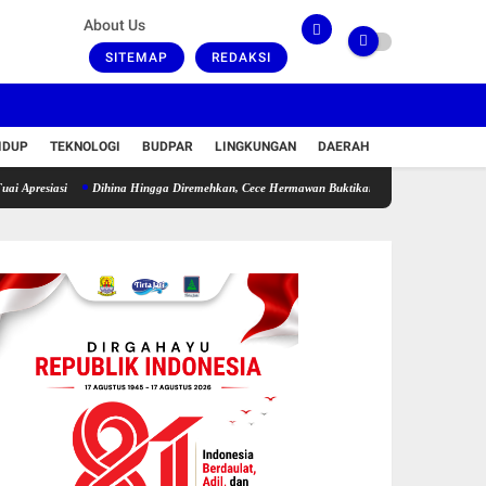
About Us
SITEMAP
REDAKSI
IDUP
TEKNOLOGI
BUDPAR
LINGKUNGAN
DAERAH
si
Dihina Hingga Diremehkan, Cece Hermawan Buktikan Kepemimpinan Humanis Bangu