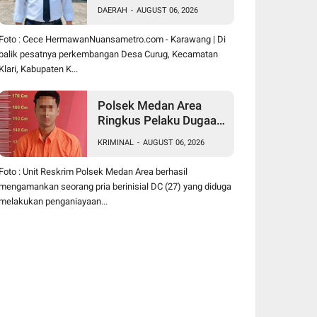
Hermawan Buktikan
DAERAH
-
AUGUST 06, 2026
Kepemimpinan
Humanis Bangun Desa
Foto : Cece HermawanNuansametro.com - Karawang | Di
Curug
balik pesatnya perkembangan Desa Curug, Kecamatan
Klari, Kabupaten K...
Polsek Medan Area
Ringkus Pelaku Dugaan
Penganiayaan Wanita di
KRIMINAL
-
AUGUST 06, 2026
Depan SPBU Jalan
Denai, Korban Alami
Foto : Unit Reskrim Polsek Medan Area berhasil
Luka Memar
mengamankan seorang pria berinisial DC (27) yang diduga
melakukan penganiayaan...