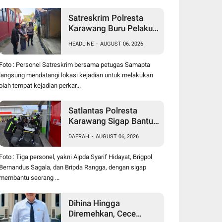
Satreskrim Polresta
Karawang Buru Pelaku
Curanmor di Dekat SDN
HEADLINE
-
AUGUST 06, 2026
Palumbonsari I, Korban
Rugi Rp19 Juta
Foto : Personel Satreskrim bersama petugas Samapta
langsung mendatangi lokasi kejadian untuk melakukan
olah tempat kejadian perkar...
Satlantas Polresta
Karawang Sigap Bantu
Pengendara Motor
DAERAH
-
AUGUST 06, 2026
Mogok, Polisi Humanis
Tuai Apresiasi
Foto : Tiga personel, yakni Aipda Syarif Hidayat, Brigpol
Bernandus Sagala, dan Bripda Rangga, dengan sigap
membantu seorang ...
Dihina Hingga
Diremehkan, Cece