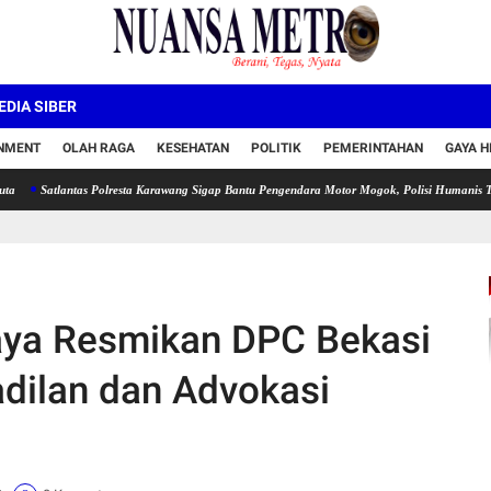
DIA SIBER
INMENT
OLAH RAGA
KESEHATAN
POLITIK
PEMERINTAHAN
GAYA H
lantas Polresta Karawang Sigap Bantu Pengendara Motor Mogok, Polisi Humanis Tuai Apresia
ya Resmikan DPC Bekasi
adilan dan Advokasi