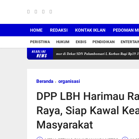
HOME
REDAKSI
KONTAK IKLAN
PEDOMAN ME
PERISTIWA
HUKUM
EKBIS
PENDIDIKAN
ENTERTA
HEADLINE
arawang Buru Pelaku Curanmor di Dekat SDN Palumbonsari I, Korban Rugi Rp19 Juta
Sat
NEWS
Beranda
organisasi
DPP LBH Harimau Ra
Raya, Siap Kawal Ke
Masyarakat