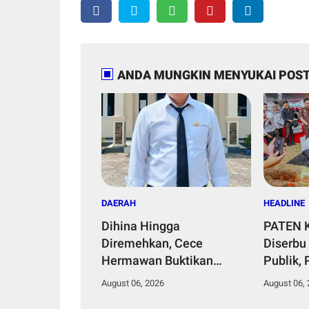
ANDA MUNGKIN MENYUKAI POST
DAERAH
HEADLINE
Dihina Hingga
PATEN K
Diremehkan, Cece
Diserbu
Hermawan Buktikan
Publik,
Kepemimpinan Humanis
Hingga 
August 06, 2026
August 06,
Bangun Desa Curug
Negeri 