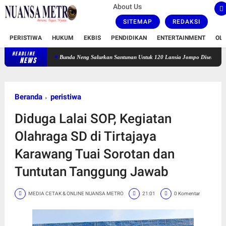
About Us
SITEMAP
REDAKSI
PERISTIWA
HUKUM
EKBIS
PENDIDIKAN
ENTERTAINMENT
OL
HEADLINE
Bunda Neng Salurkan Santunan Untuk 120 Lansia Jompo Disertai Zikir dan Do
NEWS
Beranda
peristiwa
Diduga Lalai SOP, Kegiatan
Olahraga SD di Tirtajaya
Karawang Tuai Sorotan dan
Tuntutan Tanggung Jawab
MEDIA CETAK & ONLINE NUANSA METRO
21:01
0 Komentar