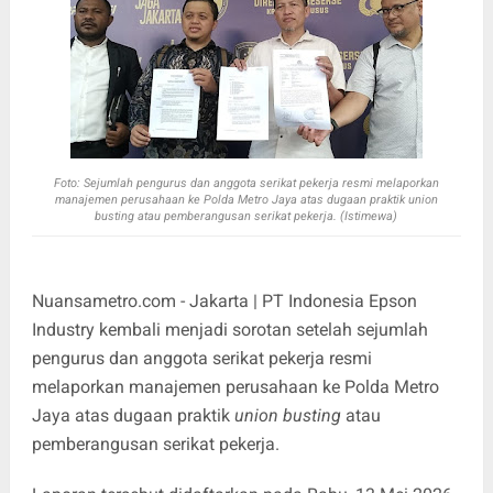
Foto: Se
jumlah pengurus dan anggota serikat pekerja resmi melaporkan
manajemen perusahaan ke Polda Metro Jaya atas dugaan praktik
union
busting
atau pemberangusan serikat pekerja. (Istimewa)
Nuansametro.com - Jakarta | PT Indonesia Epson
Industry kembali menjadi sorotan setelah sejumlah
pengurus dan anggota serikat pekerja resmi
melaporkan manajemen perusahaan ke Polda Metro
Jaya atas dugaan praktik
union busting
atau
pemberangusan serikat pekerja.