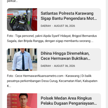
perkar...
Satlantas Polresta Karawang
Sigap Bantu Pengendara Motor
Mogok, Polisi Humanis Tuai
DAERAH
-
AUGUST 06, 2026
Apresiasi
Foto : Tiga personel, yakni Aipda Syarif Hidayat, Brigpol Bernandus
Sagala, dan Bripda Rangga, dengan sigap membantu seorang ...
Dihina Hingga Diremehkan,
Cece Hermawan Buktikan
Kepemimpinan Humanis
DAERAH
-
AUGUST 06, 2026
Bangun Desa Curug
Foto : Cece HermawanNuansametro.com - Karawang | Di balik
pesatnya perkembangan Desa Curug, Kecamatan Klari, Kabupaten
K...
Polsek Medan Area Ringkus
Pelaku Dugaan Penganiayaan