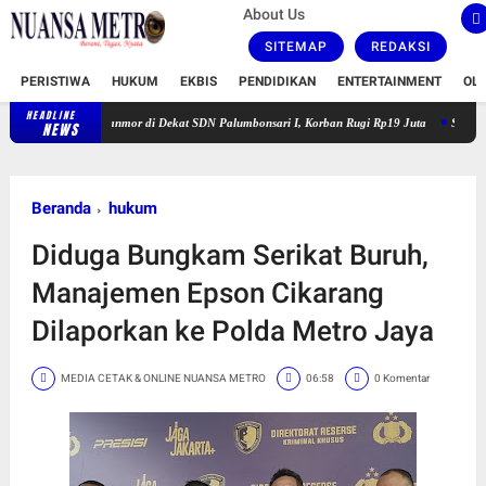
About Us
SITEMAP
REDAKSI
PERISTIWA
HUKUM
EKBIS
PENDIDIKAN
ENTERTAINMENT
OL
HEADLINE
aku Curanmor di Dekat SDN Palumbonsari I, Korban Rugi Rp19 Juta
Satlantas Polresta 
NEWS
Beranda
hukum
Diduga Bungkam Serikat Buruh,
Manajemen Epson Cikarang
Dilaporkan ke Polda Metro Jaya
MEDIA CETAK & ONLINE NUANSA METRO
06:58
0 Komentar