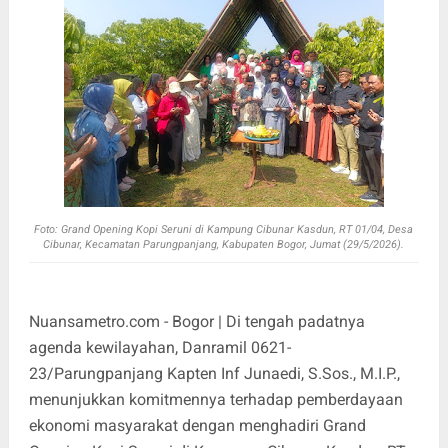
Foto:
Grand Opening Kopi Seruni di Kampung Cibunar Kasdun, RT 01/04, Desa
Cibunar, Kecamatan Parungpanjang, Kabupaten Bogor, Jumat (29/5/2026).
Nuansametro.com - Bogor | Di tengah padatnya
agenda kewilayahan, Danramil 0621-
23/Parungpanjang Kapten Inf Junaedi, S.Sos., M.I.P.,
menunjukkan komitmennya terhadap pemberdayaan
ekonomi masyarakat dengan menghadiri Grand