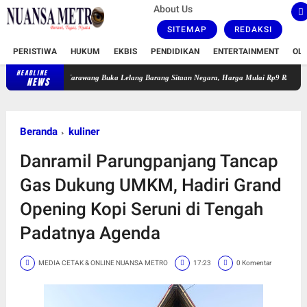
About Us
SITEMAP
REDAKSI
PERISTIWA
HUKUM
EKBIS
PENDIDIKAN
ENTERTAINMENT
OL
HEADLINE
 Karawang Buka Lelang Barang Sitaan Negara, Harga Mulai Rp9 Ribu, Ada Bus Rp212 Juta
NEWS
Beranda
kuliner
Danramil Parungpanjang Tancap
Gas Dukung UMKM, Hadiri Grand
Opening Kopi Seruni di Tengah
Padatnya Agenda
MEDIA CETAK & ONLINE NUANSA METRO
17:23
0 Komentar