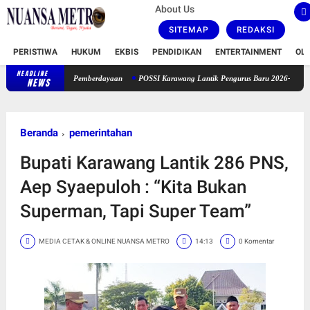
About Us
SITEMAP
REDAKSI
PERISTIWA
HUKUM
EKBIS
PENDIDIKAN
ENTERTAINMENT
OL
HEADLINE
erkonsep Pemberdayaan
POSSI Karawang Lantik Pengurus Baru 2026-2030, Siap Dongkrak
NEWS
Beranda
pemerintahan
Bupati Karawang Lantik 286 PNS,
Aep Syaepuloh : “Kita Bukan
Superman, Tapi Super Team”
MEDIA CETAK & ONLINE NUANSA METRO
14:13
0 Komentar