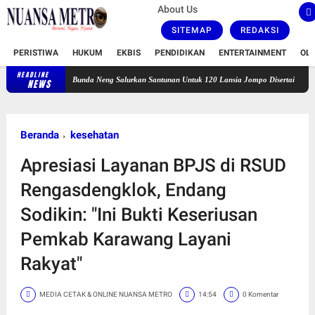
About Us
SITEMAP
REDAKSI
PERISTIWA
HUKUM
EKBIS
PENDIDIKAN
ENTERTAINMENT
OL
HEADLINE
Bunda Neng Salurkan Santunan Untuk 120 Lansia Jompo Disertai Zikir dan Doa Ber
NEWS
Beranda
kesehatan
Apresiasi Layanan BPJS di RSUD
Rengasdengklok, Endang
Sodikin: "Ini Bukti Keseriusan
Pemkab Karawang Layani
Rakyat"
MEDIA CETAK & ONLINE NUANSA METRO
14:54
0 Komentar