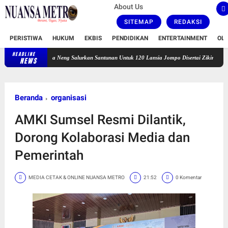
About Us
SITEMAP
REDAKSI
PERISTIWA
HUKUM
EKBIS
PENDIDIKAN
ENTERTAINMENT
OL
HEADLINE
Bunda Neng Salurkan Santunan Untuk 120 Lansia Jompo Disertai Zikir dan Doa Bersam
NEWS
Beranda
organisasi
AMKI Sumsel Resmi Dilantik,
Dorong Kolaborasi Media dan
Pemerintah
MEDIA CETAK & ONLINE NUANSA METRO
21:52
0 Komentar