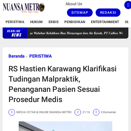
About Us
SITEMAP
REDAKSI
PERISTIWA
HUKUM
EKBIS
PENDIDIKAN
ENTERTAINMENT
OL
HEADLINE
Warga Walahar Keluhkan Bau Menyengat dan Air Keruh, PT Calbee Wings Food Akui Gang
NEWS
Beranda
PERISTIWA
RS Hastien Karawang Klarifikasi
Tudingan Malpraktik,
Penanganan Pasien Sesuai
Prosedur Medis
MEDIA CETAK & ONLINE NUANSA METRO
21:16
0 Komentar