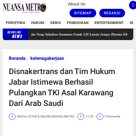
About Us
SITEMAP
REDAKSI
PERISTIWA
HUKUM
EKBIS
PENDIDIKAN
ENTERTAINMENT
OL
HEADLINE
Bunda Neng Salurkan Santunan Untuk 120 Lansia Jompo Disertai Zikir dan Doa Bersama
NEWS
Beranda
ketenagakerjaan
Disnakertrans dan Tim Hukum
Jabar Istimewa Berhasil
Pulangkan TKI Asal Karawang
Dari Arab Saudi
MEDIA CETAK & ONLINE NUANSA METRO
21:29
0 Komentar