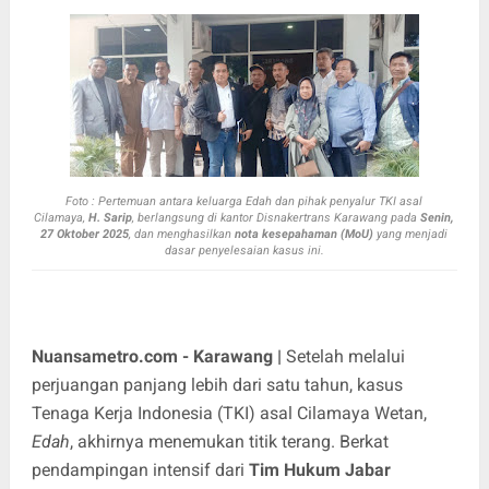
Foto :
Pertemuan antara keluarga Edah dan pihak penyalur TKI asal
Cilamaya,
H. Sarip
, berlangsung di kantor Disnakertrans Karawang pada
Senin,
27 Oktober 2025
, dan menghasilkan
nota kesepahaman (MoU)
yang menjadi
dasar penyelesaian kasus ini.
Nuansametro.com - Karawang |
Setelah melalui
perjuangan panjang lebih dari satu tahun, kasus
Tenaga Kerja Indonesia (TKI) asal Cilamaya Wetan,
Edah
, akhirnya menemukan titik terang. Berkat
pendampingan intensif dari
Tim Hukum Jabar