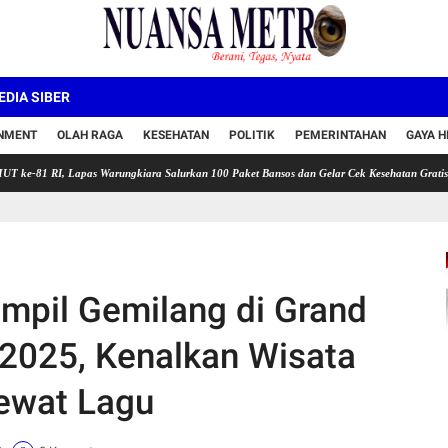
DIA SIBER
INMENT
OLAH RAGA
KESEHATAN
POLITIK
PEMERINTAHAN
GAYA H
, Lapas Warungkiara Salurkan 100 Paket Bansos dan Gelar Cek Kesehatan Gratis
Akses 
ampil Gemilang di Grand
k 2025, Kenalkan Wisata
ewat Lagu