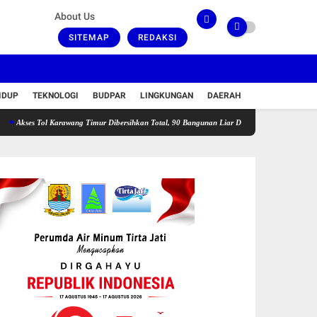
About Us
SITEMAP
REDAKSI
IDUP
TEKNOLOGI
BUDPAR
LINGKUNGAN
DAERAH
Tol Karawang Timur Dibersihkan Total, 90 Bangunan Liar Dibongkar dan PLN Diminta Setop