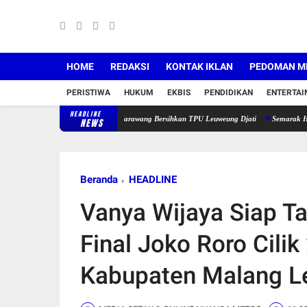
HOME
REDAKSI
KONTAK IKLAN
PEDOMAN ME
PERISTIWA
HUKUM
EKBIS
PENDIDIKAN
ENTERTA
HEADLINE
Indonesia Asri, Demokrat Karawang Bersihkan TPU Leuweung Djati
Semarak HUT ke-81 RI
NEWS
Beranda
HEADLINE
Vanya Wijaya Siap T
Final Joko Roro Cili
Kabupaten Malang L