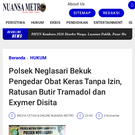
About Us
SITEMAP
REDAKSI
PERISTIWA
HUKUM
EKBIS
PENDIDIKAN
ENTERTAINMENT
OL
HEADLINE
PATEN Kotabaru 2026 Diserbu Warga, Layanan Publik, Pasar Murah Hingga Groundb
NEWS
Beranda
HUKUM
Polsek Neglasari Bekuk
Pengedar Obat Keras Tanpa Izin,
Ratusan Butir Tramadol dan
Exymer Disita
MEDIA CETAK & ONLINE NUANSA METRO
20:45
0 Komentar