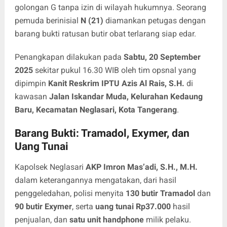
golongan G tanpa izin di wilayah hukumnya. Seorang
pemuda berinisial
N (21)
diamankan petugas dengan
barang bukti ratusan butir obat terlarang siap edar.
Penangkapan dilakukan pada
Sabtu, 20 September
2025
sekitar pukul 16.30 WIB oleh tim opsnal yang
dipimpin
Kanit Reskrim IPTU Azis Al Rais, S.H.
di
kawasan
Jalan Iskandar Muda, Kelurahan Kedaung
Baru, Kecamatan Neglasari, Kota Tangerang
.
Barang Bukti: Tramadol, Exymer, dan
Uang Tunai
Kapolsek Neglasari
AKP Imron Mas’adi, S.H., M.H.
dalam keterangannya mengatakan, dari hasil
penggeledahan, polisi menyita
130 butir Tramadol
dan
90 butir Exymer
, serta
uang tunai Rp37.000
hasil
penjualan, dan
satu unit handphone
milik pelaku.