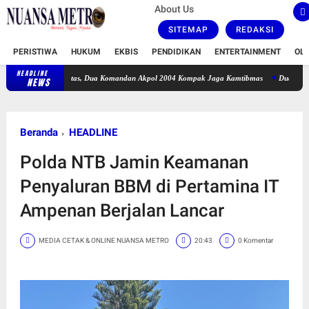
About Us
SITEMAP
REDAKSI
PERISTIWA
HUKUM
EKBIS
PENDIDIKAN
ENTERTAINMENT
OL
HEADLINE
t Sinergitas, Dua Komandan Akpol 2004 Kompak Jaga Kamtibmas
Dua Korban KM Anugrah
NEWS
Beranda
HEADLINE
Polda NTB Jamin Keamanan
Penyaluran BBM di Pertamina IT
Ampenan Berjalan Lancar
MEDIA CETAK & ONLINE NUANSA METRO
20:43
0 Komentar