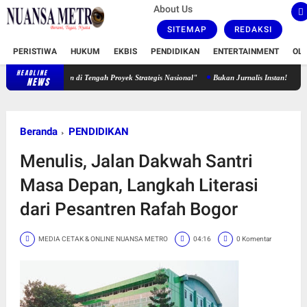
About Us
SITEMAP
REDAKSI
PERISTIWA
HUKUM
EKBIS
PENDIDIKAN
ENTERTAINMENT
OL
HEADLINE
i Tengah Proyek Strategis Nasional"
Bukan Jurnalis Instan! Endang Nupo, Saksi Hidup 
NEWS
Beranda
PENDIDIKAN
Menulis, Jalan Dakwah Santri
Masa Depan, Langkah Literasi
dari Pesantren Rafah Bogor
MEDIA CETAK & ONLINE NUANSA METRO
04:16
0 Komentar