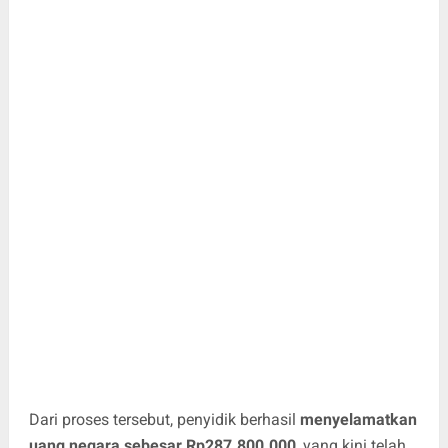
Dari proses tersebut, penyidik berhasil
menyelamatkan
uang negara sebesar Rp287.800.000
, yang kini telah