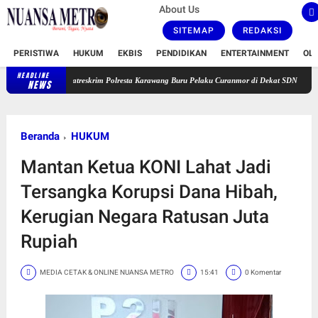
About Us
SITEMAP
REDAKSI
PERISTIWA
HUKUM
EKBIS
PENDIDIKAN
ENTERTAINMENT
OL
HEADLINE
Satreskrim Polresta Karawang Buru Pelaku Curanmor di Dekat SDN Palumbonsari I,
NEWS
Beranda
HUKUM
Mantan Ketua KONI Lahat Jadi
Tersangka Korupsi Dana Hibah,
Kerugian Negara Ratusan Juta
Rupiah
MEDIA CETAK & ONLINE NUANSA METRO
15:41
0 Komentar