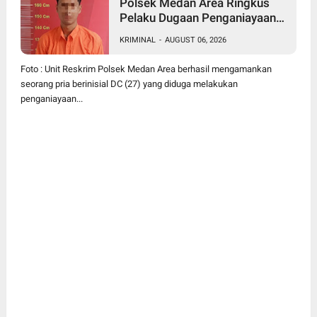
Polsek Medan Area Ringkus
Pelaku Dugaan Penganiayaan
Wanita di Depan SPBU Jalan
KRIMINAL
-
AUGUST 06, 2026
Denai, Korban Alami Luka
Memar
Foto : Unit Reskrim Polsek Medan Area berhasil mengamankan
seorang pria berinisial DC (27) yang diduga melakukan
penganiayaan...