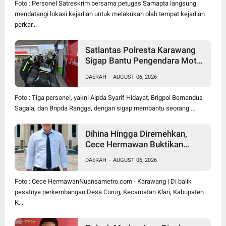
Foto : Personel Satreskrim bersama petugas Samapta langsung
mendatangi lokasi kejadian untuk melakukan olah tempat kejadian
perkar...
Satlantas Polresta Karawang
Sigap Bantu Pengendara Motor
Mogok, Polisi Humanis Tuai
DAERAH
-
AUGUST 06, 2026
Apresiasi
Foto : Tiga personel, yakni Aipda Syarif Hidayat, Brigpol Bernandus
Sagala, dan Bripda Rangga, dengan sigap membantu seorang ...
Dihina Hingga Diremehkan,
Cece Hermawan Buktikan
Kepemimpinan Humanis
DAERAH
-
AUGUST 06, 2026
Bangun Desa Curug
Foto : Cece HermawanNuansametro.com - Karawang | Di balik
pesatnya perkembangan Desa Curug, Kecamatan Klari, Kabupaten
K...