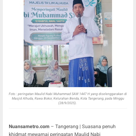
Foto :
peringatan Maulid Nabi Muhammad SAW 1447 H yang diselenggarakan di
Masjid Alhuda, Rawa Bokor, Kelurahan Benda, Kota Tangerang, pada Minggu
(28/9/2025).
Nuansametro.com
– Tangerang | Suasana penuh
khidmat mewarnai peringatan Maulid Nabi