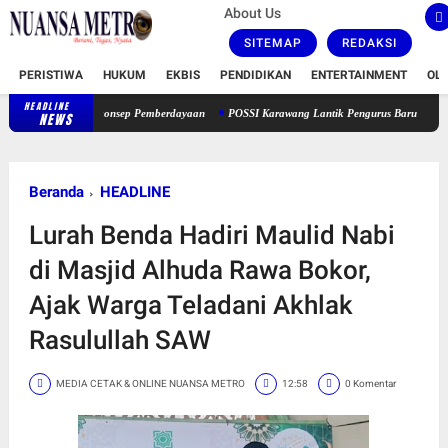
About Us
SITEMAP
REDAKSI
PERISTIWA
HUKUM
EKBIS
PENDIDIKAN
ENTERTAINMENT
OL
HEADLINE
ayak Berkonsep Pemberdayaan
POSSI Karawang Lantik Pengurus Baru 2026-2030, Siap D
NEWS
Beranda
HEADLINE
Lurah Benda Hadiri Maulid Nabi
di Masjid Alhuda Rawa Bokor,
Ajak Warga Teladani Akhlak
Rasulullah SAW
MEDIA CETAK & ONLINE NUANSA METRO
12:58
0 Komentar