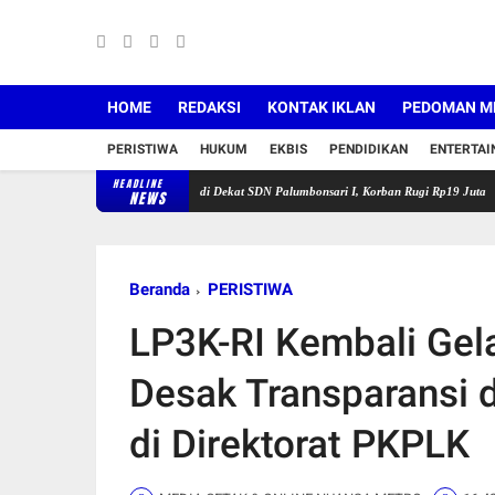
HOME
REDAKSI
KONTAK IKLAN
PEDOMAN ME
PERISTIWA
HUKUM
EKBIS
PENDIDIKAN
ENTERTA
HEADLINE
ang Buru Pelaku Curanmor di Dekat SDN Palumbonsari I, Korban Rugi Rp19 Juta
Satlant
NEWS
Beranda
PERISTIWA
LP3K-RI Kembali Gela
Desak Transparansi 
di Direktorat PKPLK