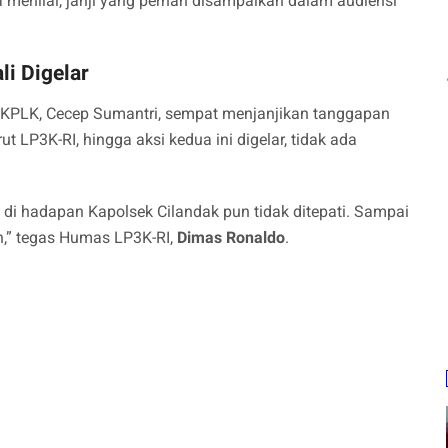
menilai, janji yang pernah disampaikan dalam audiensi
li Digelar
 PKPLK, Cecep Sumantri, sempat menjanjikan tanggapan
t LP3K-RI, hingga aksi kedua ini digelar, tidak ada
di hadapan Kapolsek Cilandak pun tidak ditepati. Sampai
un,” tegas Humas LP3K-RI,
Dimas Ronaldo
.