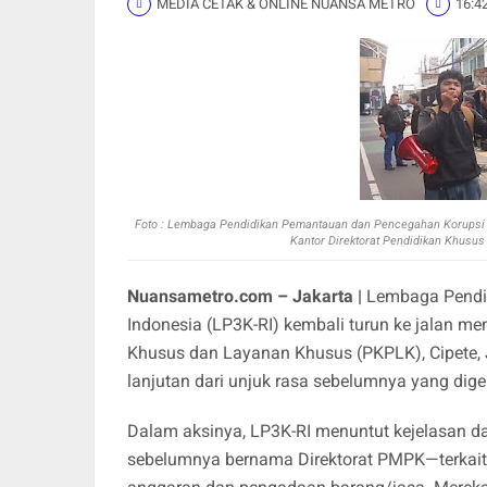
MEDIA CETAK & ONLINE NUANSA METRO
16:4
Foto :
Lembaga Pendidikan Pemantauan dan Pencegahan Korupsi Rep
Kantor Direktorat Pendidikan Khusus
Nuansametro.com – Jakarta |
Lembaga Pendid
Indonesia (LP3K-RI) kembali turun ke jalan me
Khusus dan Layanan Khusus (PKPLK), Cipete, J
lanjutan dari unjuk rasa sebelumnya yang dige
Dalam aksinya, LP3K-RI menuntut kejelasan da
sebelumnya bernama Direktorat PMPK—terkai