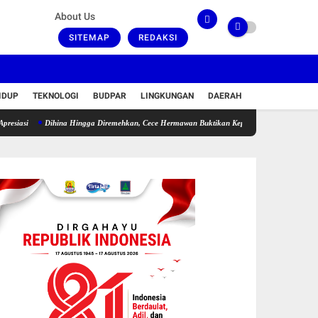
About Us
SITEMAP
REDAKSI
IDUP
TEKNOLOGI
BUDPAR
LINGKUNGAN
DAERAH
Dihina Hingga Diremehkan, Cece Hermawan Buktikan Kepemimpinan Humanis Bangun De