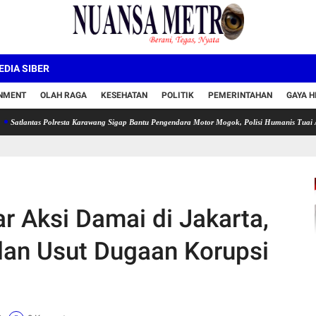
DIA SIBER
INMENT
OLAH RAGA
KESEHATAN
POLITIK
PEMERINTAHAN
GAYA H
as Polresta Karawang Sigap Bantu Pengendara Motor Mogok, Polisi Humanis Tuai Apresiasi
r Aksi Damai di Jakarta,
dan Usut Dugaan Korupsi