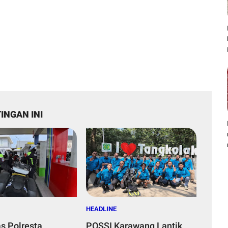
INGAN INI
HEADLINE
as Polresta
POSSI Karawang Lantik