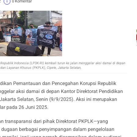
2
0 Komentar
ublik Indonesia (LP3K-RI) kembali turun ke jalan menggelar aksi damai di depan
 dan Layanan Khusus (PKPLK), Cipete, Jakarta Selatan,
ikan Pemantauan dan Pencegahan Korupsi Republik
nggelar aksi damai di depan Kantor Direktorat Pendidikan
akarta Selatan, Senin (9/9/2025). Aksi ini merupakan
lar pada 26 Juni 2025.
n transparansi dari pihak Direktorat PKPLK—yang
t dugaan berbagai penyimpangan dalam pengelolaan