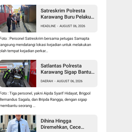
Satreskrim Polresta
Karawang Buru Pelaku
Curanmor di Dekat SDN
HEADLINE
-
AUGUST 06, 2026
Palumbonsari I, Korban
Rugi Rp19 Juta
Foto : Personel Satreskrim bersama petugas Samapta
langsung mendatangi lokasi kejadian untuk melakukan
olah tempat kejadian perkar...
Satlantas Polresta
Karawang Sigap Bantu
Pengendara Motor
DAERAH
-
AUGUST 06, 2026
Mogok, Polisi Humanis
Tuai Apresiasi
Foto : Tiga personel, yakni Aipda Syarif Hidayat, Brigpol
Bernandus Sagala, dan Bripda Rangga, dengan sigap
membantu seorang ...
Dihina Hingga
Diremehkan, Cece