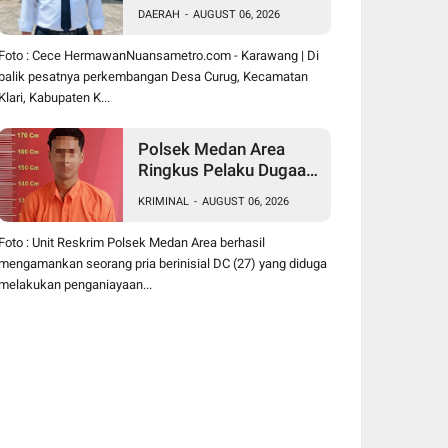
Hermawan Buktikan
DAERAH
-
AUGUST 06, 2026
Kepemimpinan
Humanis Bangun Desa
Foto : Cece HermawanNuansametro.com - Karawang | Di
Curug
balik pesatnya perkembangan Desa Curug, Kecamatan
Klari, Kabupaten K...
Polsek Medan Area
Ringkus Pelaku Dugaan
Penganiayaan Wanita di
KRIMINAL
-
AUGUST 06, 2026
Depan SPBU Jalan
Denai, Korban Alami
Foto : Unit Reskrim Polsek Medan Area berhasil
Luka Memar
mengamankan seorang pria berinisial DC (27) yang diduga
melakukan penganiayaan...