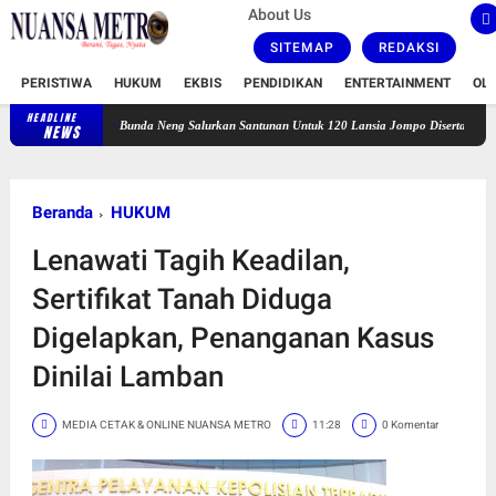
About Us
SITEMAP
REDAKSI
PERISTIWA
HUKUM
EKBIS
PENDIDIKAN
ENTERTAINMENT
OL
HEADLINE
Bunda Neng Salurkan Santunan Untuk 120 Lansia Jompo Disertai Zikir dan Doa Ber
NEWS
Beranda
HUKUM
Lenawati Tagih Keadilan,
Sertifikat Tanah Diduga
Digelapkan, Penanganan Kasus
Dinilai Lamban
MEDIA CETAK & ONLINE NUANSA METRO
11:28
0 Komentar