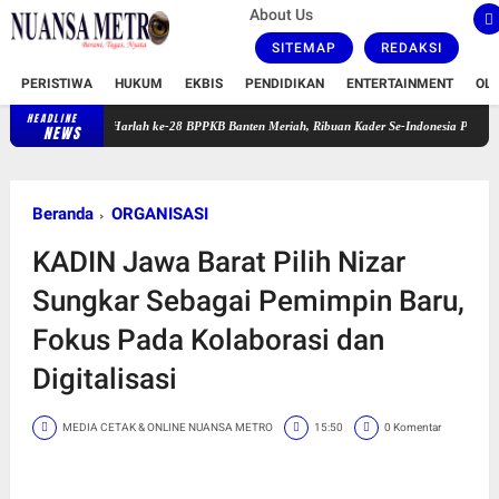
About Us
SITEMAP
REDAKSI
PERISTIWA
HUKUM
EKBIS
PENDIDIKAN
ENTERTAINMENT
OL
HEADLINE
Harlah ke-28 BPPKB Banten Meriah, Ribuan Kader Se-Indonesia Padati GOR Pakansar
NEWS
Beranda
ORGANISASI
KADIN Jawa Barat Pilih Nizar
Sungkar Sebagai Pemimpin Baru,
Fokus Pada Kolaborasi dan
Digitalisasi
MEDIA CETAK & ONLINE NUANSA METRO
15:50
0 Komentar