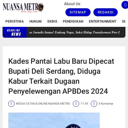
About Us
SITEMAP
REDAKSI
PERISTIWA
HUKUM
EKBIS
PENDIDIKAN
ENTERTAINMENT
OL
HEADLINE
an Jurnalis Instan! Endang Nupo, Saksi Hidup Transformasi Pers Dari Era Analog Hingga Dig
NEWS
Kades Pantai Labu Baru Dipecat
Bupati Deli Serdang, Diduga
Kabur Terkait Dugaan
Penyelewengan APBDes 2024
MEDIA CETAK & ONLINE NUANSA METRO
11:39
0 Komentar