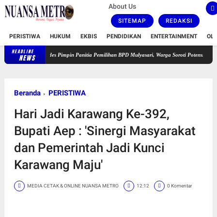
About Us
SITEMAP
REDAKSI
PERISTIWA
HUKUM
EKBIS
PENDIDIKAN
ENTERTAINMENT
OL
HEADLINE
Sekdes Pimpin Panitia Pemilihan BPD Mulyasari, Warga Soroti Potensi Konflik Kepentingan
NEWS
Beranda
PERISTIWA
Hari Jadi Karawang Ke-392,
Bupati Aep : 'Sinergi Masyarakat
dan Pemerintah Jadi Kunci
Karawang Maju'
MEDIA CETAK & ONLINE NUANSA METRO
12:12
0 Komentar