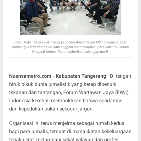
Foto : Poto : Para awak media yang tergabung dalam FWJ Indonesia saat
menjenguk istri dari salah satu anggota saat menjalani perawatan di Siloam
Hospital Kelapa Dua memberikan dukungan moril.
Nuansametro.com - Kabupaten Tangerang
| Di tengah
hiruk pikuk dunia jurnalistik yang kerap dipenuhi
tekanan dan tantangan, Forum Wartawan Jaya (FWJ)
Indonesia kembali membuktikan bahwa solidaritas
dan kepedulian bukan sekadar jargon.
Organisasi ini terus menjelma sebagai rumah kedua
bagi para jurnalis, tempat di mana ikatan kekeluargaan
terjalin erat, melampaui sekat wilayah dan profesi.