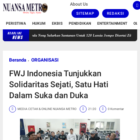
About Us
SITEMAP
REDAKSI
PERISTIWA
HUKUM
EKBIS
PENDIDIKAN
ENTERTAINMENT
OL
HEADLINE
Bunda Neng Salurkan Santunan Untuk 120 Lansia Jompo Disertai Zikir dan Doa Bersam
NEWS
Beranda
ORGANISASI
FWJ Indonesia Tunjukkan
Solidaritas Sejati, Satu Hati
Dalam Suka dan Duka
MEDIA CETAK & ONLINE NUANSA METRO
21:20
0 Komentar