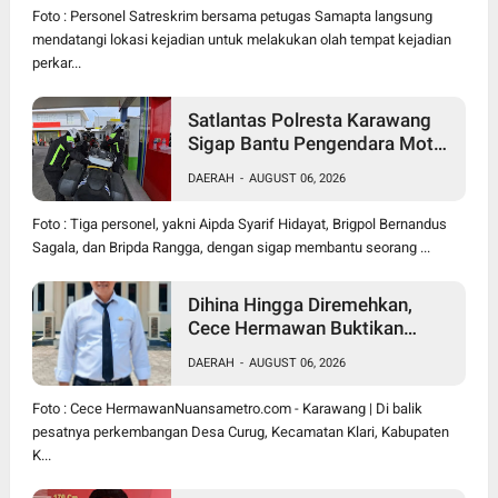
Foto : Personel Satreskrim bersama petugas Samapta langsung
mendatangi lokasi kejadian untuk melakukan olah tempat kejadian
perkar...
Satlantas Polresta Karawang
Sigap Bantu Pengendara Motor
Mogok, Polisi Humanis Tuai
DAERAH
-
AUGUST 06, 2026
Apresiasi
Foto : Tiga personel, yakni Aipda Syarif Hidayat, Brigpol Bernandus
Sagala, dan Bripda Rangga, dengan sigap membantu seorang ...
Dihina Hingga Diremehkan,
Cece Hermawan Buktikan
Kepemimpinan Humanis
DAERAH
-
AUGUST 06, 2026
Bangun Desa Curug
Foto : Cece HermawanNuansametro.com - Karawang | Di balik
pesatnya perkembangan Desa Curug, Kecamatan Klari, Kabupaten
K...