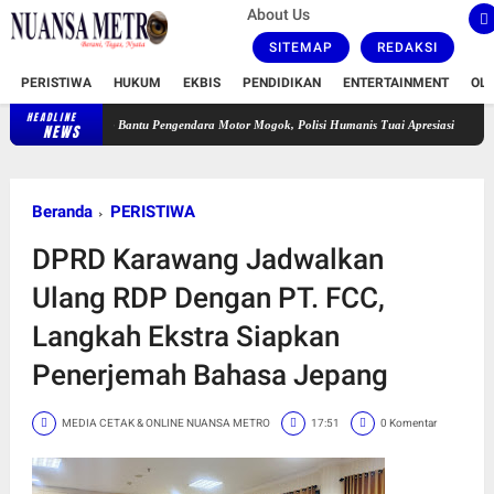
About Us
SITEMAP
REDAKSI
PERISTIWA
HUKUM
EKBIS
PENDIDIKAN
ENTERTAINMENT
OL
HEADLINE
g Sigap Bantu Pengendara Motor Mogok, Polisi Humanis Tuai Apresiasi
Dihina Hingga D
NEWS
Beranda
PERISTIWA
DPRD Karawang Jadwalkan
Ulang RDP Dengan PT. FCC,
Langkah Ekstra Siapkan
Penerjemah Bahasa Jepang
MEDIA CETAK & ONLINE NUANSA METRO
17:51
0 Komentar