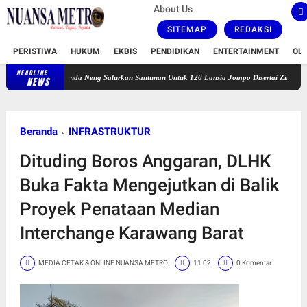
About Us
SITEMAP
REDAKSI
PERISTIWA
HUKUM
EKBIS
PENDIDIKAN
ENTERTAINMENT
OL
HEADLINE
Bunda Neng Salurkan Santunan Untuk 120 Lansia Jompo Disertai Zikir dan Doa Bersama
NEWS
Beranda
INFRASTRUKTUR
Dituding Boros Anggaran, DLHK
Buka Fakta Mengejutkan di Balik
Proyek Penataan Median
Interchange Karawang Barat
MEDIA CETAK & ONLINE NUANSA METRO
11:02
0 Komentar