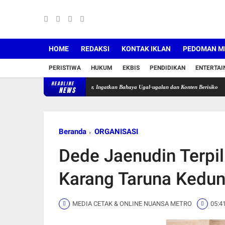
HOME
REDAKSI
KONTAK IKLAN
PEDOMAN ME
PERISTIWA
HUKUM
EKBIS
PENDIDIKAN
ENTERTA
HEADLINE
ng Tegur Pengendara Motor, Ingatkan Bahaya Ugal-ugalan dan Konten Berisiko
Pekan Kel
NEWS
Beranda
ORGANISASI
Dede Jaenudin Terpil
Karang Taruna Kedu
MEDIA CETAK & ONLINE NUANSA METRO
05:4