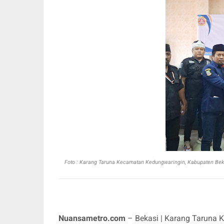
Foto :
Karang Taruna Kecamatan Kedungwaringin, Kabupaten Be
Nuansametro.com
– Bekasi | Karang Taruna 