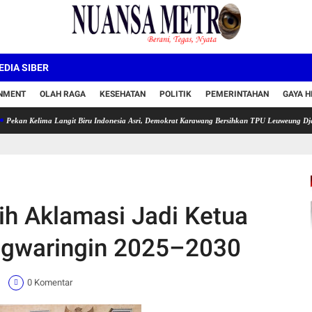
DIA SIBER
INMENT
OLAH RAGA
KESEHATAN
POLITIK
PEMERINTAHAN
GAYA H
ima Langit Biru Indonesia Asri, Demokrat Karawang Bersihkan TPU Leuweung Djati
Sema
ih Aklamasi Jadi Ketua
ngwaringin 2025–2030
1
0 Komentar