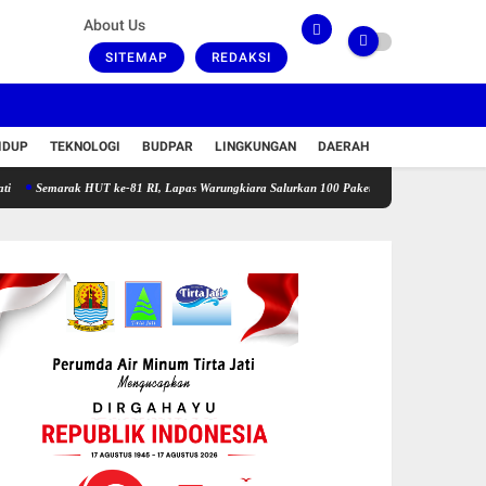
About Us
SITEMAP
REDAKSI
IDUP
TEKNOLOGI
BUDPAR
LINGKUNGAN
DAERAH
rak HUT ke-81 RI, Lapas Warungkiara Salurkan 100 Paket Bansos dan Gelar Cek Kesehatan 