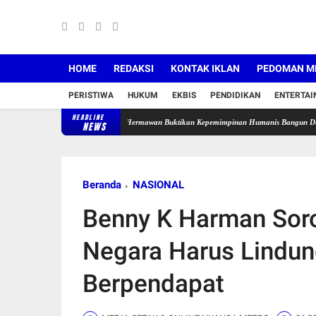
HOME
REDAKSI
KONTAK IKLAN
PEDOMAN ME
PERISTIWA
HUKUM
EKBIS
PENDIDIKAN
ENTERTA
HEADLINE
 Hingga Diremehkan, Cece Hermawan Buktikan Kepemimpinan Humanis Bangun Desa Curug
NEWS
Beranda
NASIONAL
Benny K Harman Soro
Negara Harus Lindu
Berpendapat