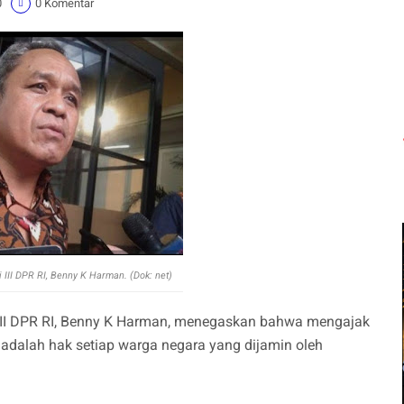
0
0 Komentar
III DPR RI, Benny K Harman. (Dok: net)
 III DPR RI, Benny K Harman, menegaskan bahwa mengajak
 adalah hak setiap warga negara yang dijamin oleh