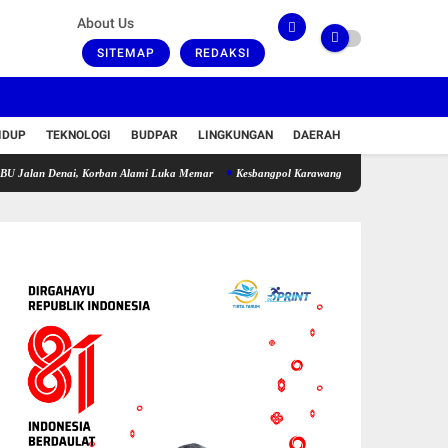
About Us
SITEMAP
REDAKSI
IDUP
TEKNOLOGI
BUDPAR
LINGKUNGAN
DAERAH
Denai, Korban Alami Luka Memar
Kesbangpol Karawang Verifikasi Yayasan Rehabilitasi 