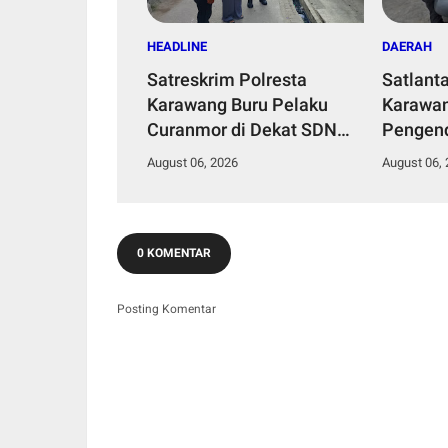
HEADLINE
DAERAH
Satreskrim Polresta
Satlant
Karawang Buru Pelaku
Karawan
Curanmor di Dekat SDN
Pengend
Palumbonsari I, Korban
Polisi 
August 06, 2026
August 06,
Rugi Rp19 Juta
Apresia
0 KOMENTAR
Posting Komentar