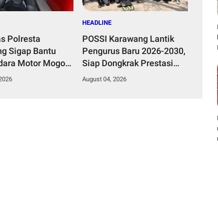
HEADLINE
as Polresta
POSSI Karawang Lantik
g Sigap Bantu
Pengurus Baru 2026-2030,
ara Motor Mogok,
Siap Dongkrak Prestasi
Humanis Tuai
dan Kawal Kelestarian
 2026
August 04, 2026
si
Laut