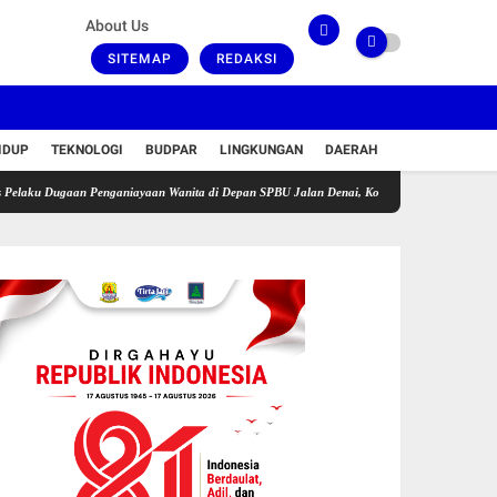
About Us
SITEMAP
REDAKSI
IDUP
TEKNOLOGI
BUDPAR
LINGKUNGAN
DAERAH
ugaan Penganiayaan Wanita di Depan SPBU Jalan Denai, Korban Alami Luka Memar
Kes