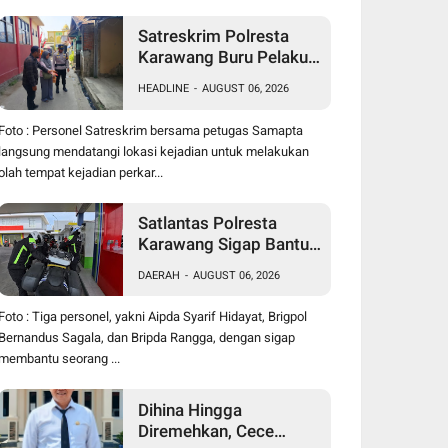
Satreskrim Polresta
Karawang Buru Pelaku
Curanmor di Dekat SDN
HEADLINE
-
AUGUST 06, 2026
Palumbonsari I, Korban
Rugi Rp19 Juta
Foto : Personel Satreskrim bersama petugas Samapta
langsung mendatangi lokasi kejadian untuk melakukan
olah tempat kejadian perkar...
Satlantas Polresta
Karawang Sigap Bantu
Pengendara Motor
DAERAH
-
AUGUST 06, 2026
Mogok, Polisi Humanis
Tuai Apresiasi
Foto : Tiga personel, yakni Aipda Syarif Hidayat, Brigpol
Bernandus Sagala, dan Bripda Rangga, dengan sigap
membantu seorang ...
Dihina Hingga
Diremehkan, Cece