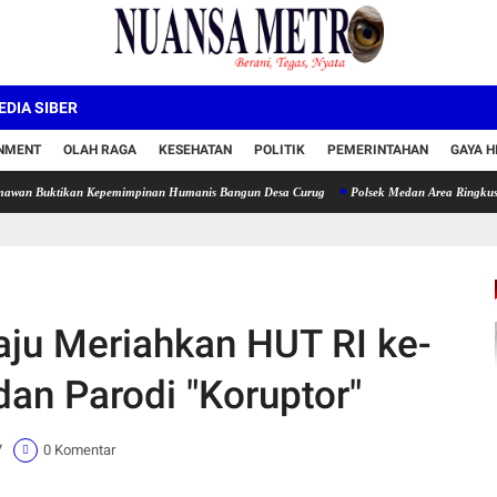
DIA SIBER
INMENT
OLAH RAGA
KESEHATAN
POLITIK
PEMERINTAHAN
GAYA H
tikan Kepemimpinan Humanis Bangun Desa Curug
Polsek Medan Area Ringkus Pelaku D
ju Meriahkan HUT RI ke-
an Parodi "Koruptor"
7
0 Komentar