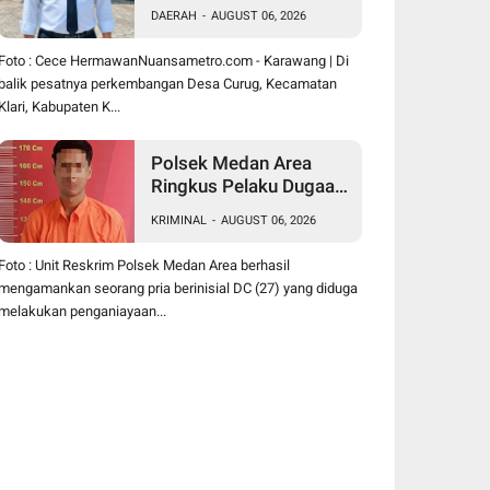
Hermawan Buktikan
DAERAH
-
AUGUST 06, 2026
Kepemimpinan
Humanis Bangun Desa
Foto : Cece HermawanNuansametro.com - Karawang | Di
Curug
balik pesatnya perkembangan Desa Curug, Kecamatan
Klari, Kabupaten K...
Polsek Medan Area
Ringkus Pelaku Dugaan
Penganiayaan Wanita di
KRIMINAL
-
AUGUST 06, 2026
Depan SPBU Jalan
Denai, Korban Alami
Foto : Unit Reskrim Polsek Medan Area berhasil
Luka Memar
mengamankan seorang pria berinisial DC (27) yang diduga
melakukan penganiayaan...