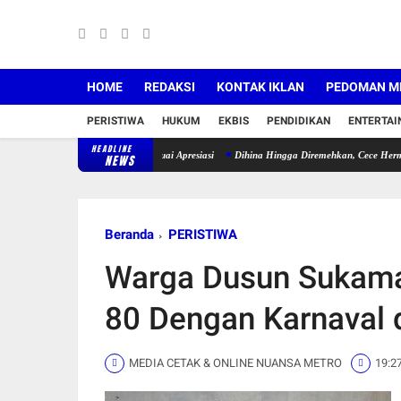
HOME
REDAKSI
KONTAK IKLAN
PEDOMAN ME
PERISTIWA
HUKUM
EKBIS
PENDIDIKAN
ENTERTA
HEADLINE
 Mogok, Polisi Humanis Tuai Apresiasi
Dihina Hingga Diremehkan, Cece Hermawan Buk
NEWS
Beranda
PERISTIWA
Warga Dusun Sukama
80 Dengan Karnaval d
MEDIA CETAK & ONLINE NUANSA METRO
19:2