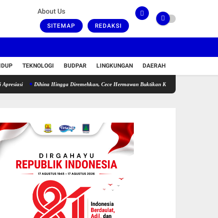
About Us
SITEMAP
REDAKSI
IDUP
TEKNOLOGI
BUDPAR
LINGKUNGAN
DAERAH
Dihina Hingga Diremehkan, Cece Hermawan Buktikan Kepemimpinan Humanis Bangun D