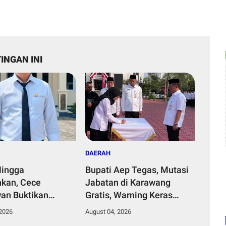
INGAN INI
DAERAH
Hingga
Bupati Aep Tegas, Mutasi
kan, Cece
Jabatan di Karawang
an Buktikan
Gratis, Warning Keras
mpinan Humanis
Oknum Pungli dan Jual
 2026
August 04, 2026
Desa Curug
Beli Jabatan