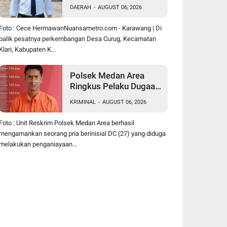
Hermawan Buktikan
DAERAH
-
AUGUST 06, 2026
Kepemimpinan
Humanis Bangun Desa
Foto : Cece HermawanNuansametro.com - Karawang | Di
Curug
balik pesatnya perkembangan Desa Curug, Kecamatan
Klari, Kabupaten K...
Polsek Medan Area
Ringkus Pelaku Dugaan
Penganiayaan Wanita di
KRIMINAL
-
AUGUST 06, 2026
Depan SPBU Jalan
Denai, Korban Alami
Foto : Unit Reskrim Polsek Medan Area berhasil
Luka Memar
mengamankan seorang pria berinisial DC (27) yang diduga
melakukan penganiayaan...