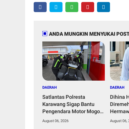
ANDA MUNGKIN MENYUKAI POST
DAERAH
DAERAH
Satlantas Polresta
Dihina 
Karawang Sigap Bantu
Diremeh
Pengendara Motor Mogok,
Hermaw
Polisi Humanis Tuai
Kepemi
August 06, 2026
August 06,
Apresiasi
Bangun 