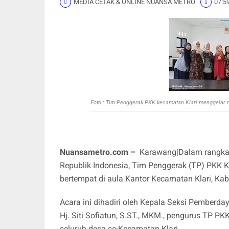
MEDIA CETAK & ONLINE NUANSA METRO
07:5
Foto : Tim Penggerak PKK kecamatan Klari menggelar 
Nuansametro.com –
Karawang|Dalam rangka 
Republik Indonesia, Tim Penggerak (TP) PKK 
bertempat di aula Kantor Kecamatan Klari, K
Acara ini dihadiri oleh Kepala Seksi Pember
Hj. Siti Sofiatun, S.ST., MKM., pengurus TP P
seluruh desa se-Kecamatan Klari.