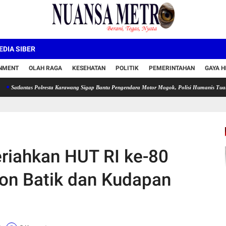
DIA SIBER
INMENT
OLAH RAGA
KESEHATAN
POLITIK
PEMERINTAHAN
GAYA H
tas Polresta Karawang Sigap Bantu Pengendara Motor Mogok, Polisi Humanis Tuai Apresiasi
eriahkan HUT RI ke-80
on Batik dan Kudapan