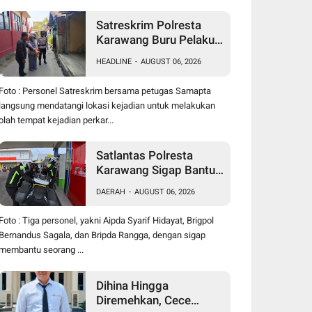
Satreskrim Polresta
Karawang Buru Pelaku
Curanmor di Dekat SDN
HEADLINE
-
AUGUST 06, 2026
Palumbonsari I, Korban
Rugi Rp19 Juta
Foto : Personel Satreskrim bersama petugas Samapta
langsung mendatangi lokasi kejadian untuk melakukan
olah tempat kejadian perkar...
Satlantas Polresta
Karawang Sigap Bantu
Pengendara Motor
DAERAH
-
AUGUST 06, 2026
Mogok, Polisi Humanis
Tuai Apresiasi
Foto : Tiga personel, yakni Aipda Syarif Hidayat, Brigpol
Bernandus Sagala, dan Bripda Rangga, dengan sigap
membantu seorang ...
Dihina Hingga
Diremehkan, Cece