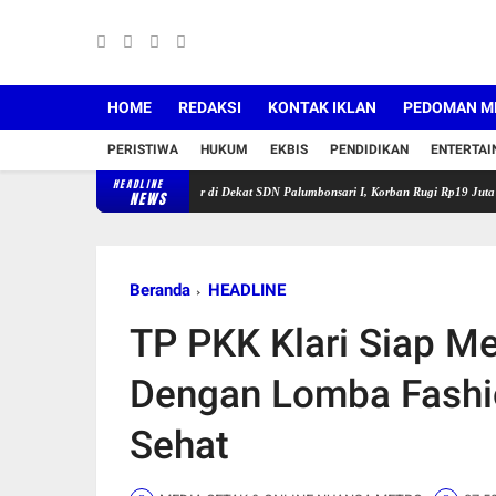
HOME
REDAKSI
KONTAK IKLAN
PEDOMAN ME
PERISTIWA
HUKUM
EKBIS
PENDIDIKAN
ENTERTA
HEADLINE
wang Buru Pelaku Curanmor di Dekat SDN Palumbonsari I, Korban Rugi Rp19 Juta
Satlan
NEWS
Beranda
HEADLINE
TP PKK Klari Siap M
Dengan Lomba Fashi
Sehat