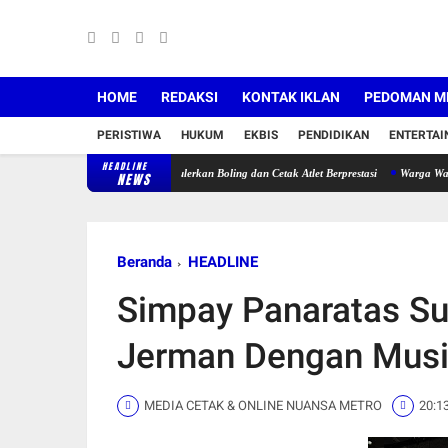
HOME
REDAKSI
KONTAK IKLAN
PEDOMAN ME
PERISTIWA
HUKUM
EKBIS
PENDIDIKAN
ENTERTA
HEADLINE
PBI Karawang, Siap Populerkan Boling dan Cetak Atlet Berprestasi
Warga Walahar Keluh
NEWS
Beranda
HEADLINE
Simpay Panaratas S
Jerman Dengan Musi
MEDIA CETAK & ONLINE NUANSA METRO
20:1