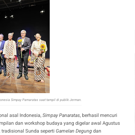
donesia Simpay Pamaratas saat tampil di publik Jerman.
ional asal Indonesia,
Simpay Panaratas
, berhasil mencuri
ampilan dan workshop budaya yang digelar awal Agustus
tradisional Sunda seperti
Gamelan Degung
dan