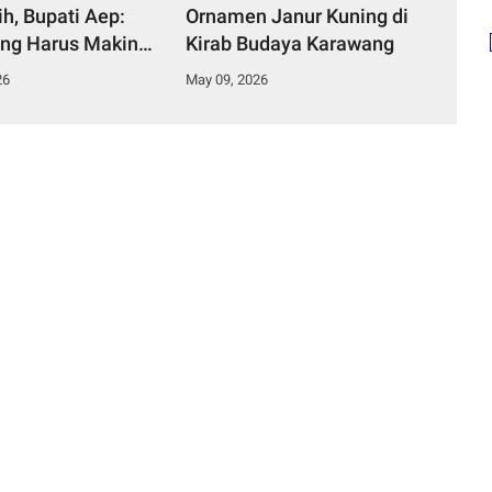
h, Bupati Aep:
Ornamen Janur Kuning di
ng Harus Makin
Kirab Budaya Karawang
dan Berjaya"
26
May 09, 2026