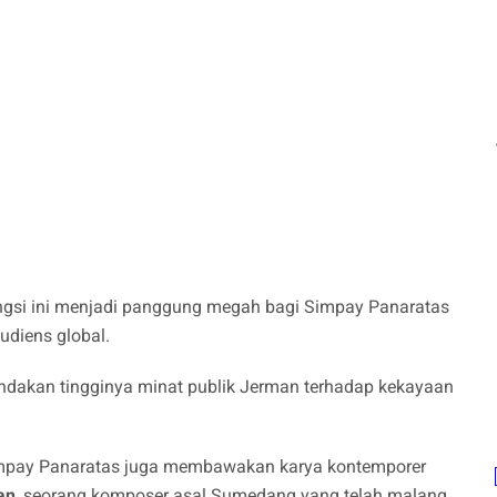
gengsi ini menjadi panggung megah bagi Simpay Panaratas
udiens global.
andakan tingginya minat publik Jerman terhadap kekayaan
impay Panaratas juga membawakan karya kontemporer
an
, seorang komposer asal Sumedang yang telah malang