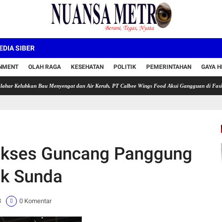
DIA SIBER
INMENT
OLAH RAGA
KESEHATAN
POLITIK
PEMERINTAHAN
GAYA H
kan Bau Menyengat dan Air Keruh, PT Calbee Wings Food Akui Gangguan di Fasilitas Peng
ukses Guncang Panggung
k Sunda
3
0 Komentar