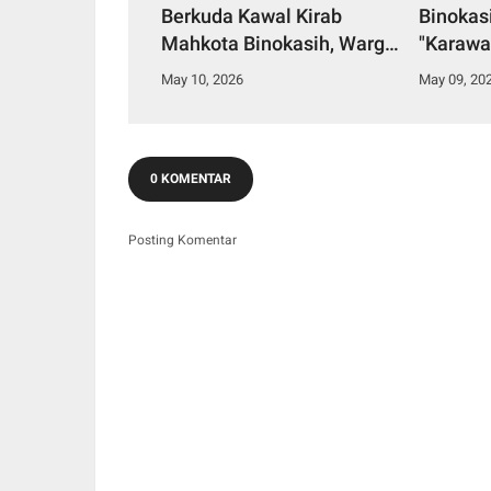
Berkuda Kawal Kirab
Binokasi
Mahkota Binokasih, Warga
"Karawa
Karawang Histeris
Makmur 
May 10, 2026
May 09, 20
0 KOMENTAR
Posting Komentar