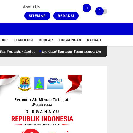
About Us
SITEMAP
REDAKSI
IDUP
TEKNOLOGI
BUDPAR
LINGKUNGAN
DAERAH
olahan Limbah
Bea Cukai Tangerang Perkuat Sinergi Dengan PT Panarub, Genjot Daya Sa