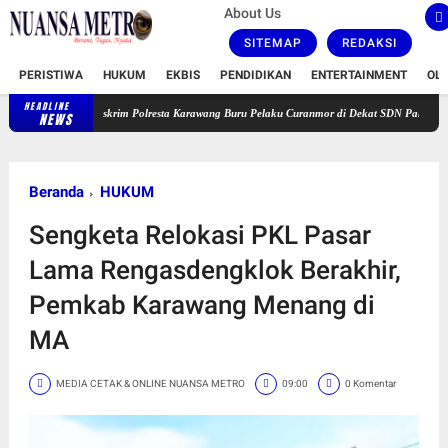
About Us
SITEMAP
REDAKSI
PERISTIWA
HUKUM
EKBIS
PENDIDIKAN
ENTERTAINMENT
OL
HEADLINE
Satreskrim Polresta Karawang Buru Pelaku Curanmor di Dekat SDN Palumbonsari I, Korba
NEWS
Beranda
HUKUM
Sengketa Relokasi PKL Pasar
Lama Rengasdengklok Berakhir,
Pemkab Karawang Menang di
MA
MEDIA CETAK & ONLINE NUANSA METRO
09:00
0 Komentar