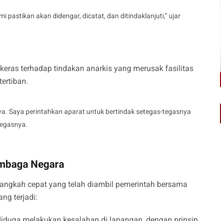
 pastikan akan didengar, dicatat, dan ditindaklanjuti,” ujar
eras terhadap tindakan anarkis yang merusak fasilitas
ertiban.
ya. Saya perintahkan aparat untuk bertindak setegas-tegasnya
tegasnya.
embaga Negara
angkah cepat yang telah diambil pemerintah bersama
g terjadi:
duga melakukan kesalahan di lapangan, dengan prinsip