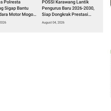
as Polresta
POSSI Karawang Lantik
g Sigap Bantu
Pengurus Baru 2026-2030,
ara Motor Mogok,
Siap Dongkrak Prestasi
Humanis Tuai
dan Kawal Kelestarian
 2026
August 04, 2026
si
Laut