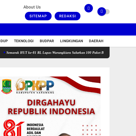
About Us
SITEMAP
REDAKSI
IDUP
TEKNOLOGI
BUDPAR
LINGKUNGAN
DAERAH
k HUT ke-81 RI, Lapas Warungkiara Salurkan 100 Paket Bansos dan Gelar Cek Kesehatan Gr