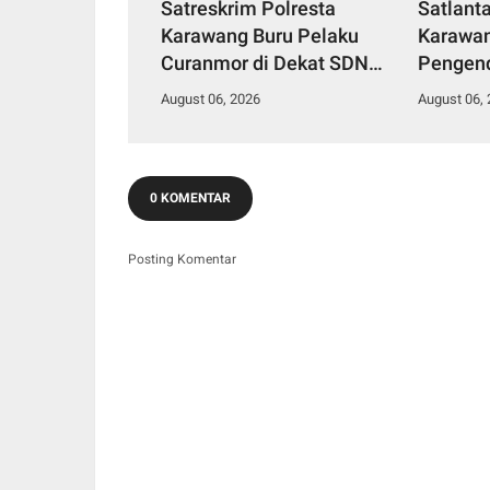
Satreskrim Polresta
Satlant
Karawang Buru Pelaku
Karawan
Curanmor di Dekat SDN
Pengend
Palumbonsari I, Korban
Polisi 
August 06, 2026
August 06,
Rugi Rp19 Juta
Apresia
0 KOMENTAR
Posting Komentar