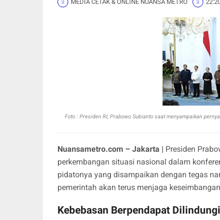
MEDIA CETAK & ONLINE NUANSA METRO
22:2
Foto : Presiden RI, Prabowo Subianto saat menyampaikan pernyat
Nuansametro.com – Jakarta |
Presiden Prabo
perkembangan situasi nasional dalam konferen
pidatonya yang disampaikan dengan tegas n
pemerintah akan terus menjaga keseimbanga
Kebebasan Berpendapat Dilindungi