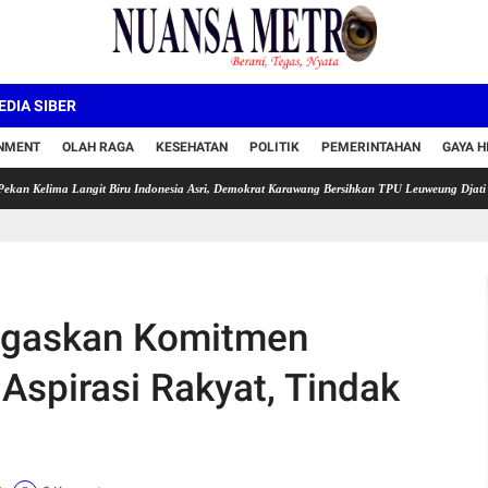
DIA SIBER
INMENT
OLAH RAGA
KESEHATAN
POLITIK
PEMERINTAHAN
GAYA H
a Langit Biru Indonesia Asri, Demokrat Karawang Bersihkan TPU Leuweung Djati
Semara
egaskan Komitmen
Aspirasi Rakyat, Tindak