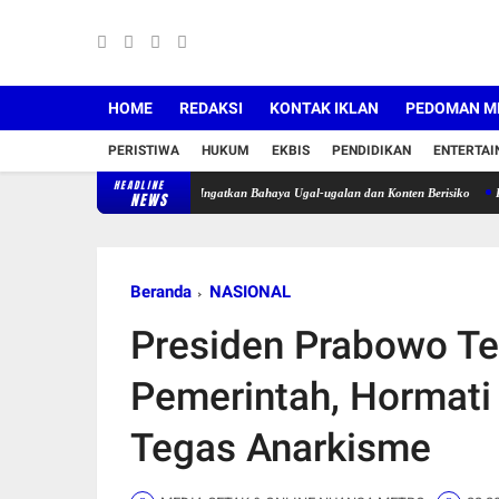
HOME
REDAKSI
KONTAK IKLAN
PEDOMAN ME
PERISTIWA
HUKUM
EKBIS
PENDIDIKAN
ENTERTA
HEADLINE
 Tegur Pengendara Motor, Ingatkan Bahaya Ugal-ugalan dan Konten Berisiko
Pekan Kelim
NEWS
Beranda
NASIONAL
Presiden Prabowo T
Pemerintah, Hormati 
Tegas Anarkisme