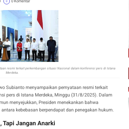
0
0 Komentar
aan resmi terkait perkembangan situasi Nasional dalam konferensi pers di Istana
Merdeka.
wo Subianto menyampaikan pernyataan resmi terkait
si pers di Istana Merdeka, Minggu (31/8/2025). Dalam
amun menyejukkan, Presiden menekankan bahwa
n antara kebebasan berpendapat dan penegakan hukum.
, Tapi Jangan Anarki