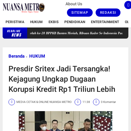
About Us
SITEMAP
REDAKSI
PERISTIWA
HUKUM
EKBIS
PENDIDIKAN
ENTERTAINMENT
OL
HEADLINE
Harlah ke-28 BPPKB Banten Meriah, Ribuan Kader Se-Indonesia Padati GOR Pakansari
NEWS
Beranda
HUKUM
Presdir Sritex Jadi Tersangka!
Kejagung Ungkap Dugaan
Korupsi Kredit Rp1 Triliun Lebih
MEDIA CETAK & ONLINE NUANSA METRO
11:38
0 Komentar