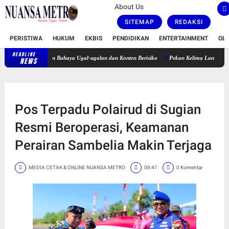
About Us
SITEMAP
REDAKSI
PERISTIWA
HUKUM
EKBIS
PENDIDIKAN
ENTERTAINMENT
OL
HEADLINE
Satlantas Polresta Karawang Tegur Pengendara Motor, Ingatkan Bahaya Ugal-uga
NEWS
Pos Terpadu Polairud di Sugian
Resmi Beroperasi, Keamanan
Perairan Sambelia Makin Terjaga
MEDIA CETAK & ONLINE NUANSA METRO
08:41
0 Komentar