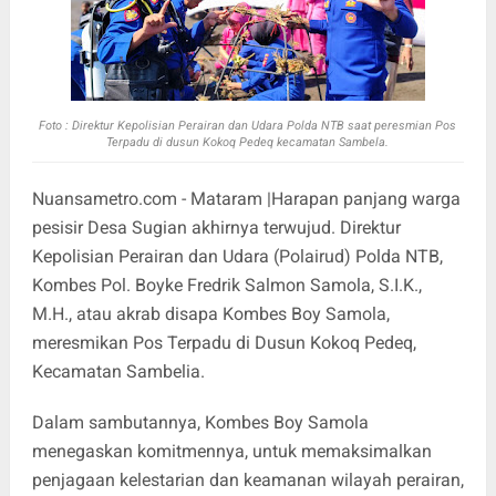
Foto : Direktur Kepolisian Perairan dan Udara Polda NTB saat peresmian Pos
Terpadu di dusun Kokoq Pedeq kecamatan Sambela.
Nuansametro.com - Mataram |Harapan panjang warga
pesisir Desa Sugian akhirnya terwujud. Direktur
Kepolisian Perairan dan Udara (Polairud) Polda NTB,
Kombes Pol. Boyke Fredrik Salmon Samola, S.I.K.,
M.H., atau akrab disapa Kombes Boy Samola,
meresmikan Pos Terpadu di Dusun Kokoq Pedeq,
Kecamatan Sambelia.
Dalam sambutannya, Kombes Boy Samola
menegaskan komitmennya, untuk memaksimalkan
penjagaan kelestarian dan keamanan wilayah perairan,