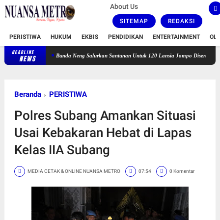
About Us
SITEMAP
REDAKSI
PERISTIWA
HUKUM
EKBIS
PENDIDIKAN
ENTERTAINMENT
OL
HEADLINE
Bunda Neng Salurkan Santunan Untuk 120 Lansia Jompo Disertai Zikir dan Doa B
NEWS
Beranda
PERISTIWA
Polres Subang Amankan Situasi
Usai Kebakaran Hebat di Lapas
Kelas IIA Subang
MEDIA CETAK & ONLINE NUANSA METRO
07:54
0 Komentar