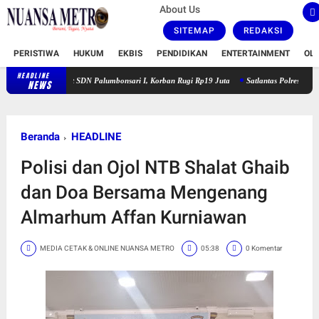
About Us
SITEMAP
REDAKSI
PERISTIWA
HUKUM
EKBIS
PENDIDIKAN
ENTERTAINMENT
OL
HEADLINE
Satreskrim Polresta Karawang Buru Pelaku Curanmor di Dekat SDN Palumbonsa
NEWS
Beranda
HEADLINE
Polisi dan Ojol NTB Shalat Ghaib
dan Doa Bersama Mengenang
Almarhum Affan Kurniawan
MEDIA CETAK & ONLINE NUANSA METRO
05:38
0 Komentar