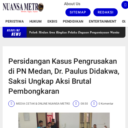
About Us
SITEMAP
REDAKSI
PERISTIWA
HUKUM
EKBIS
PENDIDIKAN
ENTERTAINMENT
OL
HEADLINE
Polsek Medan Area Ringkus Pelaku Dugaan Penganiayaan Wanita di Depan SPBU J
NEWS
Persidangan Kasus Pengrusakan
di PN Medan, Dr. Paulus Didakwa,
Saksi Ungkap Aksi Brutal
Pembongkaran
MEDIA CETAK & ONLINE NUANSA METRO
08:50
0 Komentar