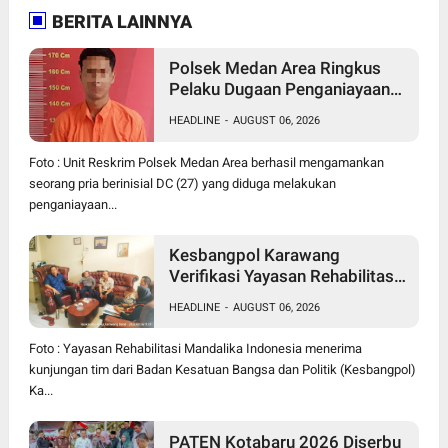
BERITA LAINNYA
Polsek Medan Area Ringkus
Pelaku Dugaan Penganiayaan
Wanita di Depan SPBU Jalan
HEADLINE
-
AUGUST 06, 2026
Denai, Korban Alami Luka
Memar
Foto : Unit Reskrim Polsek Medan Area berhasil mengamankan
seorang pria berinisial DC (27) yang diduga melakukan
penganiayaan...
Kesbangpol Karawang
Verifikasi Yayasan Rehabilitasi
Mandalika, Perkuat Sinergi
HEADLINE
-
AUGUST 06, 2026
Perangi Narkoba
Foto : Yayasan Rehabilitasi Mandalika Indonesia menerima
kunjungan tim dari Badan Kesatuan Bangsa dan Politik (Kesbangpol)
Ka...
PATEN Kotabaru 2026 Diserbu