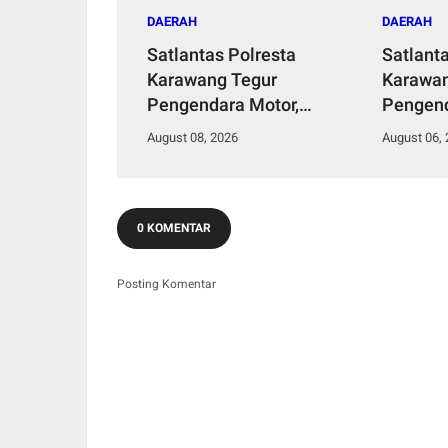
DAERAH
DAERAH
Satlantas Polresta
Satlant
Karawang Tegur
Karawan
Pengendara Motor,
Pengend
Ingatkan Bahaya Ugal-
Polisi 
August 08, 2026
August 06,
ugalan dan Konten
Apresia
Berisiko
0 KOMENTAR
Posting Komentar