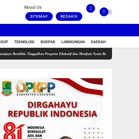
About Us
SITEMAP
REDAKSI
IDUP
TEKNOLOGI
BUDPAR
LINGKUNGAN
DAERAH
akhir, Tinggalkan Program Edukatif dan Manfaat Nyata Bagi Warga
Satlantas Polresta 