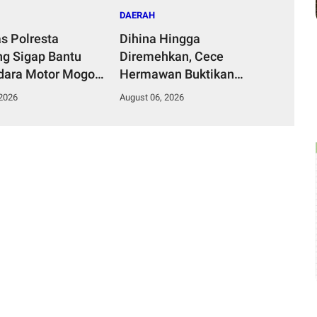
DAERAH
as Polresta
Dihina Hingga
g Sigap Bantu
Diremehkan, Cece
ara Motor Mogok,
Hermawan Buktikan
Humanis Tuai
Kepemimpinan Humanis
 2026
August 06, 2026
si
Bangun Desa Curug