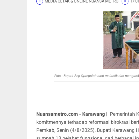
MEDIA CETAK & ONLINE NUANSA METRO
17:0
Foto : Bupati Aep Syaepuloh saat melantik dan mengambi
Nuansametro.com - Karawang |
Pemerintah 
komitmennya terhadap reformasi birokrasi berb
Pemkab, Senin (4/8/2025), Bupati Karawang H
sumpah 13 pejabat fungsional dari berbagai in