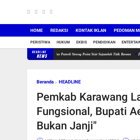
HOME
REDAKSI
KONTAK IKLAN
PEDOMAN ME
PERISTIWA
HUKUM
EKBIS
PENDIDIKAN
ENTERTA
HEADLINE
mum Polda NTB Menggelar Patroli Strong Point Sisir Sejumlah Titik Rawan
Zenith Hadir
NEWS
Beranda
HEADLINE
Pemkab Karawang La
Fungsional, Bupati A
Bukan Janji"