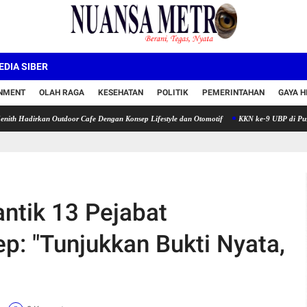
DIA SIBER
INMENT
OLAH RAGA
KESEHATAN
POLITIK
PEMERINTAHAN
GAYA H
kan Outdoor Cafe Dengan Konsep Lifestyle dan Otomotif
KKN ke-9 UBP di Puseurjaya Ber
ntik 13 Pejabat
ep: "Tunjukkan Bukti Nyata,