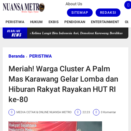
About Us
SITEMAP
REDAKSI
PERISTIWA
HUKUM
EKBIS
PENDIDIKAN
ENTERTAINMENT
OL
HEADLINE
Pekan Kelima Langit Biru Indonesia Asri, Demokrat Karawang Bersihkan TPU Leuweung Djat
NEWS
Beranda
PERISTIWA
Meriah! Warga Cluster A Palm
Mas Karawang Gelar Lomba dan
Hiburan Rakyat Rayakan HUT RI
ke-80
MEDIA CETAK & ONLINE NUANSA METRO
22:23
0 Komentar