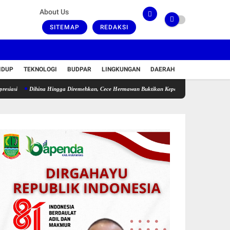
About Us
SITEMAP
REDAKSI
IDUP
TEKNOLOGI
BUDPAR
LINGKUNGAN
DAERAH
Dihina Hingga Diremehkan, Cece Hermawan Buktikan Kepemimpinan Humanis Bangun Desa 