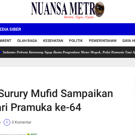
DIA SIBER
INMENT
OLAH RAGA
KESEHATAN
POLITIK
PEMERINTAHAN
GAYA H
Polresta Karawang Sigap Bantu Pengendara Motor Mogok, Polisi Humanis Tuai Apresiasi
Surury Mufid Sampaikan
Hari Pramuka ke-64
6
0 Komentar