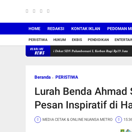
HOME
REDAKSI
KONTAK IKLAN
PEDOMAN ME
PERISTIWA
HUKUM
EKBIS
PENDIDIKAN
ENTERTA
HEADLINE
 Buru Pelaku Curanmor di Dekat SDN Palumbonsari I, Korban Rugi Rp19 Juta
Satlantas 
NEWS
Beranda
PERISTIWA
Lurah Benda Ahmad 
Pesan Inspiratif di 
MEDIA CETAK & ONLINE NUANSA METRO
15:3