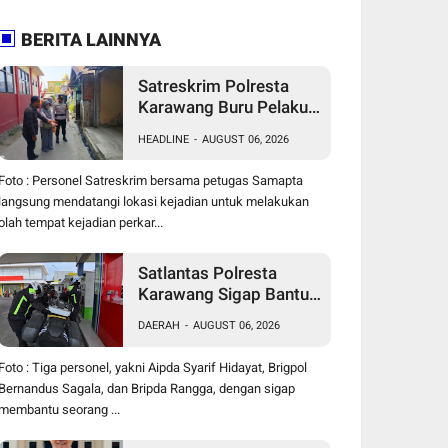
BERITA LAINNYA
Satreskrim Polresta
Karawang Buru Pelaku
Curanmor di Dekat SDN
HEADLINE
-
AUGUST 06, 2026
Palumbonsari I, Korban
Rugi Rp19 Juta
Foto : Personel Satreskrim bersama petugas Samapta
langsung mendatangi lokasi kejadian untuk melakukan
olah tempat kejadian perkar...
Satlantas Polresta
Karawang Sigap Bantu
Pengendara Motor
DAERAH
-
AUGUST 06, 2026
Mogok, Polisi Humanis
Tuai Apresiasi
Foto : Tiga personel, yakni Aipda Syarif Hidayat, Brigpol
Bernandus Sagala, dan Bripda Rangga, dengan sigap
membantu seorang ...