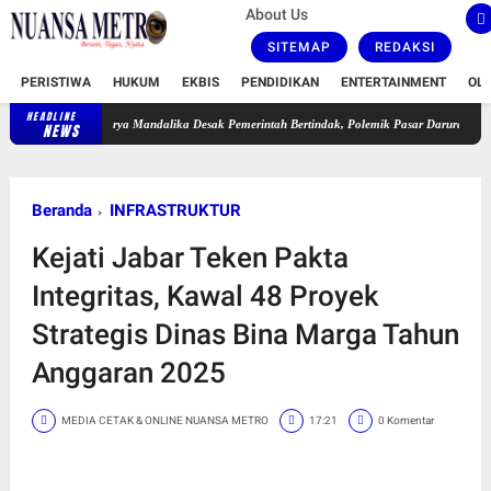
About Us
SITEMAP
REDAKSI
PERISTIWA
HUKUM
EKBIS
PENDIDIKAN
ENTERTAINMENT
OL
HEADLINE
rya Mandalika Desak Pemerintah Bertindak, Polemik Pasar Darurat Kanoman Memanas
NEWS
Beranda
INFRASTRUKTUR
Kejati Jabar Teken Pakta
Integritas, Kawal 48 Proyek
Strategis Dinas Bina Marga Tahun
Anggaran 2025
MEDIA CETAK & ONLINE NUANSA METRO
17:21
0 Komentar