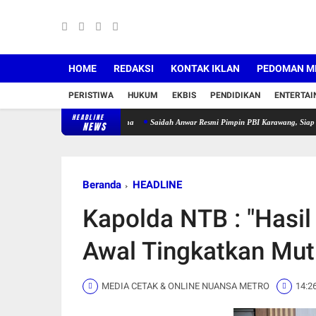
HOME
REDAKSI
KONTAK IKLAN
PEDOMAN ME
PERISTIWA
HUKUM
EKBIS
PENDIDIKAN
ENTERTA
HEADLINE
rtai Zikir dan Doa Bersama
Saidah Anwar Resmi Pimpin PBI Karawang, Siap Populerkan B
NEWS
Beranda
HEADLINE
Kapolda NTB : "Hasil
Awal Tingkatkan Mut
MEDIA CETAK & ONLINE NUANSA METRO
14:2