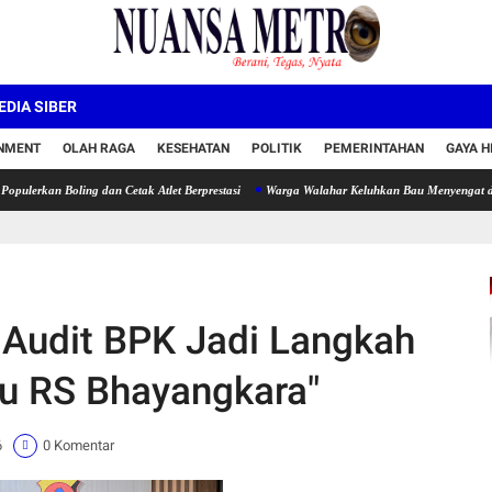
DIA SIBER
INMENT
OLAH RAGA
KESEHATAN
POLITIK
PEMERINTAHAN
GAYA H
oling dan Cetak Atlet Berprestasi
Warga Walahar Keluhkan Bau Menyengat dan Air Keru
 Audit BPK Jadi Langkah
u RS Bhayangkara"
6
0 Komentar