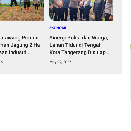
EKONOMI
Karawang Pimpin
Sinergi Polisi dan Warga,
man Jagung 2 Ha
Lahan Tidur di Tengah
an Industri,
Kota Tangerang Disulap
 Swasembada
Jadi Kebun Jagung
26
May 07, 2026
 2026