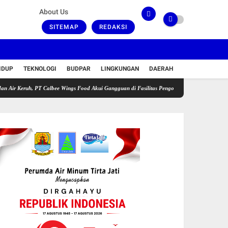
About Us
SITEMAP
REDAKSI
IDUP
TEKNOLOGI
BUDPAR
LINGKUNGAN
DAERAH
h, PT Calbee Wings Food Akui Gangguan di Fasilitas Pengolahan Limbah
Bea Cukai Tan