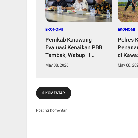
EKONOMI
EKONOMI
Pemkab Karawang
Polres 
Evaluasi Kenaikan PBB
Penana
Tambak, Wabup H.
di Kawas
Maslani: "Pajak Harus
Dukung
May 08, 2026
May 08, 20
Berkeadilan"
Pangan
0 KOMENTAR
Posting Komentar